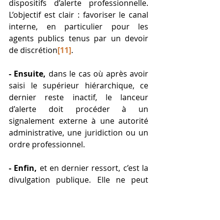
dispositifs d’alerte professionnelle. 
L’objectif est clair : favoriser le canal 
interne, en particulier pour les 
agents publics tenus par un devoir 
de discrétion
[11]
.
- Ensuite,
 dans le cas où après avoir 
saisi le supérieur hiérarchique, ce 
dernier reste inactif, le lanceur 
d’alerte doit procéder à un 
signalement externe à une autorité 
administrative, une juridiction ou un 
ordre professionnel.
- Enfin,
 et en dernier ressort, c’est la 
divulgation publique. Elle ne peut 
être réalisée que s’il y a n’y a pas de 
traitement de ce signalement dans le 
délai imparti ou s’il y a une urgence 