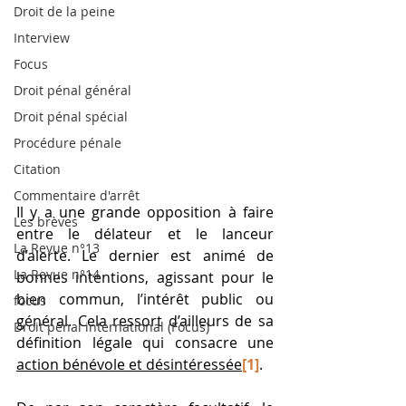
Droit de la peine
Interview
Focus
Droit pénal général
Droit pénal spécial
Procédure pénale
Citation
Commentaire d'arrêt
Il y a une grande opposition à faire 
Les brèves
entre le délateur et le lanceur 
La Revue n°13
d’alerte. Le dernier est animé de 
La Revue n°14
bonnes intentions, agissant pour le 
bien commun, l’intérêt public ou 
focus
général. Cela ressort d’ailleurs de sa 
Droit pénal international (Focus)
définition légale qui consacre une 
action bénévole et désintéressée
[1]
. 