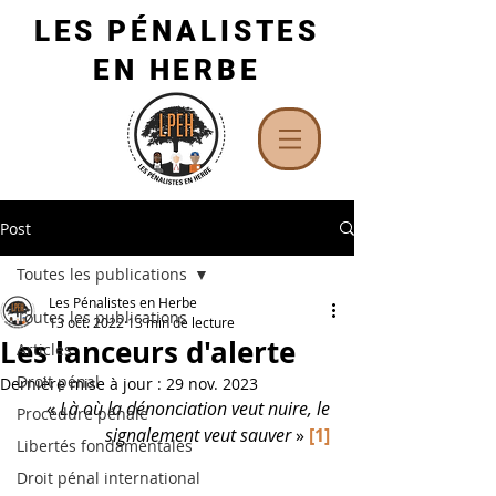
LES PÉNALISTES
EN HERBE
Post
Toutes les publications
Les Pénalistes en Herbe
Toutes les publications
13 oct. 2022
13 min de lecture
Les lanceurs d'alerte
Articles
Droit pénal
Dernière mise à jour :
29 nov. 2023
« 
Là où la dénonciation veut nuire, le 
Procédure pénale
signalement veut sauver
 »
[1]
Libertés fondamentales
Droit pénal international