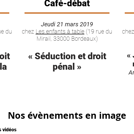
Café-débat
Jeudi 21 mars 2019
ue du
chez
Les enfants à table
(19 rue du
che
Mirail, 33000 Bordeaux)
oit
« Séduction et droit
« 
la
pénal »
A
Nos évènements en image
s vidéos