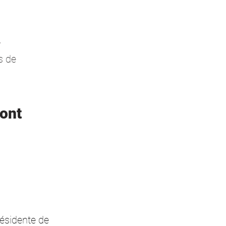
s
-
s de
sont
résidente de