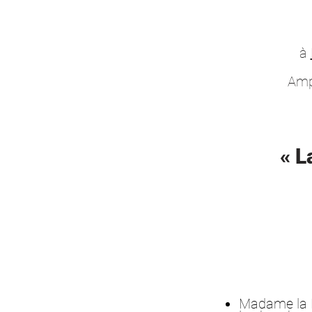
à
Amp
« L
Madame la P