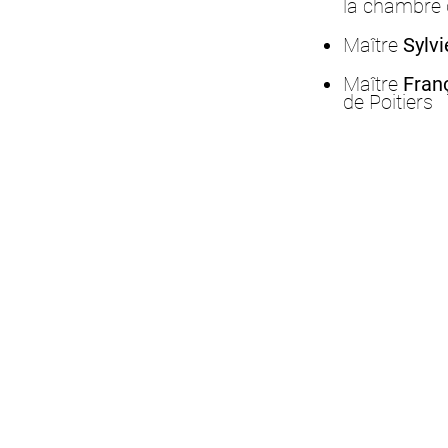
la chambre d
Maître
Sylv
Maître
Fran
de Poitiers