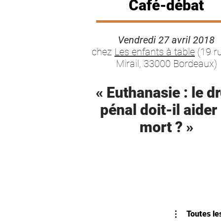
Café-débat
Vendredi 27 avril 2018
chez
Les enfants à table
(19 r
Mirail, 33000 Bordeaux)
« Euthanasie : le dr
pénal doit-il aider 
mort ? »
Toutes le