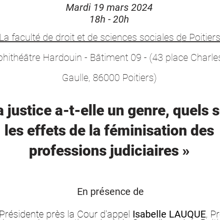
Mardi 19 mars 2024
18h - 20h
La faculté de droit et de sciences sociales d
e Poitier
hithéâtre Hardouin -
Bât
iment
09 - (43 place
Charle
Gaulle
, 86000 Poitiers)
a justice a-
t-elle un genre, quels 
les effets de la
féminisation des
professions judiciaires
»
En présence de
résidente près la Cour d'appel
Isabelle LAUQUE
, P