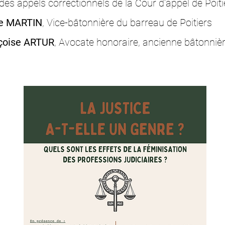
es appels correctionnels de la Cour d'appel de Poiti
ie MARTIN
, Vice-bâtonnière du barreau de Poitiers
çoise ARTUR
, Avocate honoraire, ancienne bâtonniè