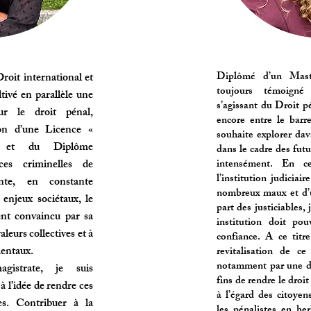
Diplômé d’un Maste
roit international et
toujours témoigné 
ltivé en parallèle une
s’agissant du Droit p
ur le droit pénal,
encore entre le barr
ion d’une Licence «
souhaite explorer dav
 » et du Diplôme
dans le cadre des futu
ces criminelles de
intensément. En c
l’institution judiciair
ante, en constante
nombreux maux et d’u
 enjeux sociétaux, le
part des justiciables, 
ent convaincu par sa
institution doit pou
aleurs collectives et à
confiance. A ce titr
mentaux.
revitalisation de c
notamment par une d
gistrate, je suis
fins de rendre le droit
à l’idée de rendre ces
à l’égard des citoy
les. Contribuer à la
les pénalistes en her