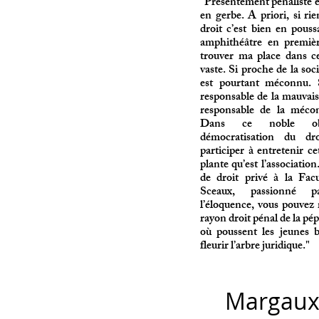
​"Présentement pénaliste e
en gerbe. A priori, si ri
droit c’est bien en pouss
amphithéâtre en premièr
trouver ma place dans c
vaste. Si proche de la soci
est pourtant méconnu. S
responsable de la mauvaise
responsable de la mécon
Dans ce noble obj
démocratisation du dro
participer à entretenir ce
plante qu’est l’associatio
de droit privé à la Fa
Sceaux, passionné p
l’éloquence, vous pouvez
rayon droit pénal de la pép
où poussent les jeunes 
fleurir l’arbre juridique.
"
Margaux