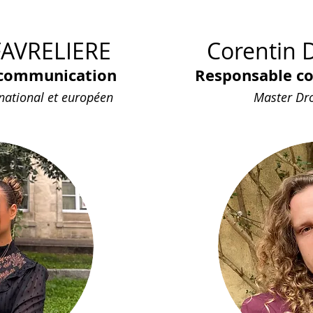
FAVRELIERE
Corentin
 communication
Responsable c
national et européen
Master Dro