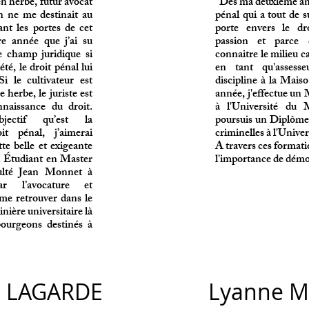
n herbe, futur avocat
"Dès ma deuxième anné
en ne me destinait au
pénal qui a tout de su
ant les portes de cet
porte envers le dr
e année que j’ai su
passion et parce q
e champ juridique si
connaitre le milieu c
été, le droit pénal lui
en tant qu'assess
i le cultivateur est
discipline à la Mais
 herbe, le juriste est
année, j'effectue un 
naissance du droit.
à l'Université du 
ectif qu’est la
poursuis un Diplôme 
it pénal, j’aimerai
criminelles à l'Unive
tte belle et exigeante
A travers ces formati
n. Étudiant en Master
l'importance de démoc
culté Jean Monnet à
ar l’avocature et
 me retrouver dans le
inière universitaire là
bourgeons destinés à
 LAGARDE
Lyanne M