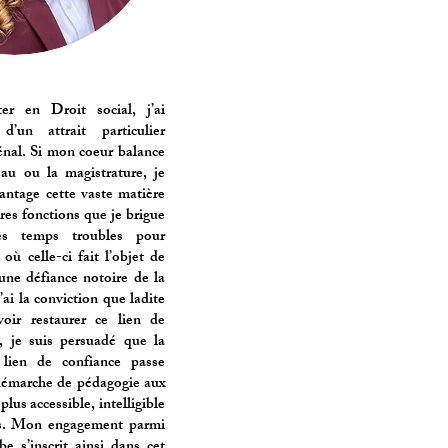
r en Droit social, j’ai
d’un attrait particulier
énal. Si mon coeur balance
eau ou la magistrature, je
antage cette vaste matière
res fonctions que je brigue
es temps troubles pour
e où celle-ci fait l’objet de
ne défiance notoire de la
j’ai la conviction que ladite
voir restaurer ce lien de
e, je suis persuadé que la
e lien de confiance passe
émarche de pédagogie aux
 plus accessible, intelligible
ens. Mon engagement parmi
be s’inscrit ainsi dans cet