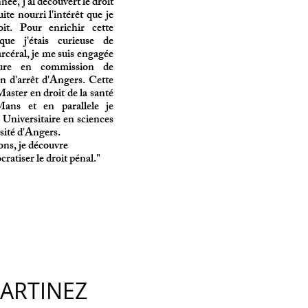
e, j'ai découvert le droit
ite nourri l'intérêt que je
oit. Pour enrichir cette
ue j'étais curieuse de
arcéral, je me suis engagée
eure en commission de
on d'arrêt d'Angers. Cette
Master en droit de la santé
Mans et en parallele je
Universitaire en sciences
rsité d'Angers.
ons, je découvre
ratiser le droit pénal."
ARTINEZ