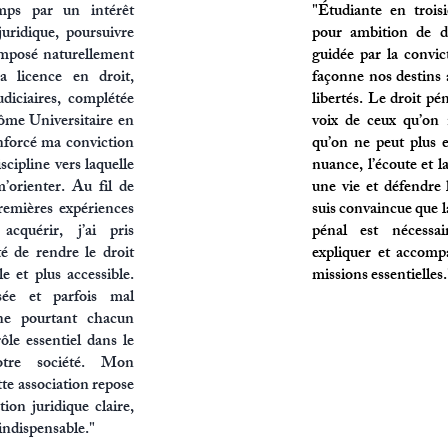
mps par un intérêt
"Étudiante en trois
uridique, poursuivre
pour ambition de de
 imposé naturellement
guidée par la convic
 licence en droit,
façonne nos destins 
udiciaires, complétée
libertés. Le droit pé
ôme Universitaire en
voix de ceux qu’on
enforcé ma conviction
qu’on ne peut plus 
iscipline vers laquelle
nuance, l’écoute et 
’orienter. Au fil de
une vie et défendre 
remières expériences
suis convaincue que l
acquérir, j’ai pris
pénal est nécessai
té de rendre le droit
expliquer et accom
e et plus accessible.
missions essentielles.
isée et parfois mal
rne pourtant chacun
ôle essentiel dans le
otre société. Mon
te association repose
ion juridique claire,
 indispensable."