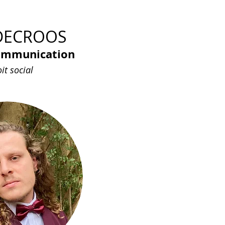
 DECROOS
ommunication
it social