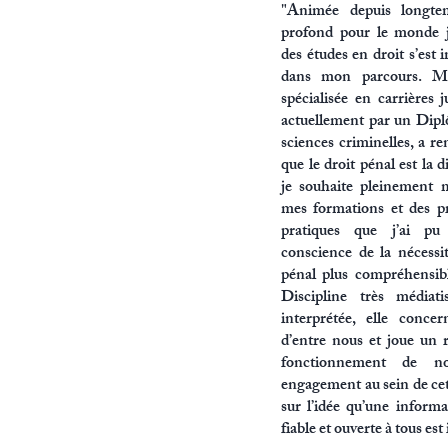
"Animée depuis longte
profond pour le monde j
des études en droit s’est
dans mon parcours. Ma
spécialisée en carrières j
actuellement par un Dipl
sciences criminelles, a r
que le droit pénal est la d
je souhaite pleinement m
mes formations et des p
pratiques que j’ai pu 
conscience de la nécessi
pénal plus compréhensibl
Discipline très médiat
interprétée, elle conce
d’entre nous et joue un r
fonctionnement de n
engagement au sein de cet
sur l’idée qu’une informat
fiable et ouverte à tous est