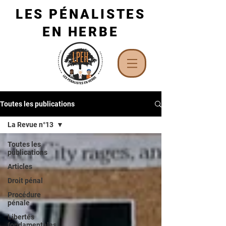
LES PÉNALISTES
EN HERBE
Toutes les publications
La Revue n°13
Toutes les
publications
Articles
Droit pénal
Procédure
pénale
Libertés
fondamentales