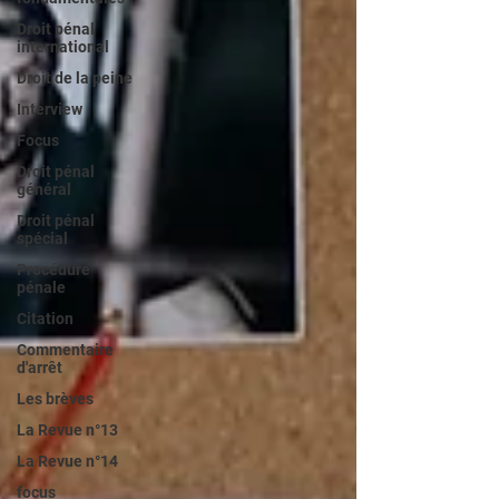
Droit pénal
international
Droit de la peine
Interview
Focus
Droit pénal
général
Droit pénal
spécial
Procédure
pénale
Citation
Commentaire
d'arrêt
Les brèves
La Revue n°13
La Revue n°14
focus