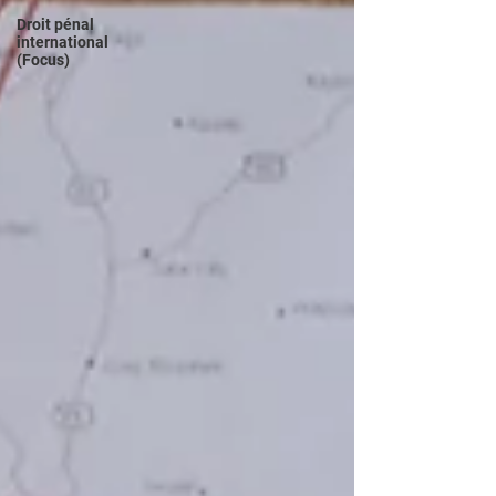
Droit pénal
international
(Focus)