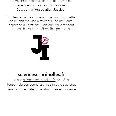
s'amuser et désireux de faire découvrir les
rouages des procès de cour d'assises ...
Cela donne l'
Association Just'ice
!
Soutenue par des professionnels du droit, cette
belle initiative vise à favoriser une meilleure
approche du système judiciaire, en le rendant
accessible et compréhensible pour tous.
sciencescriminelles.fr
Le site
sciencescriminelles.fr
synthétise
l'ensemble des connaissances relatives au droit
pénal sur une plateforme structurée et moderne.
L'idée est de vous fournir des fiches
immédiatement opérationnelles pour les révisions
d'examens ou de concours comme le CRFPA ou
l'ENM. Le contenu est également adapté pour
répondre aux questions les plus fréquemment