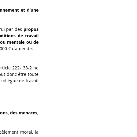
nnement et d’une 
rui par des 
propos 
ou comportements répétés ayant pour objet ou pour effet une dégradation des conditions de travail 
e ou mentale ou de 
000 € d’amende. 
ticle 222- 33-2 ne 
ut donc être toute 
collègue de travail 
ons, des menaces, 
En tout état de cause, un seul agissement ne suffira pas à retenir une situation de harcèlement moral, la 