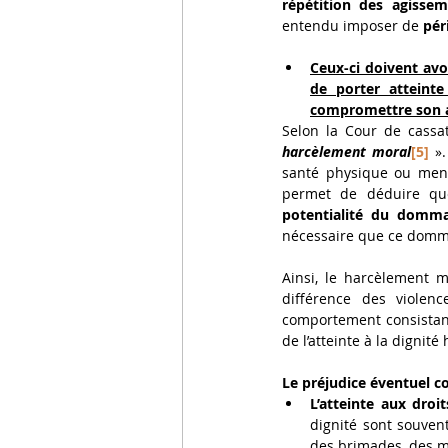
répétition des agissem
entendu imposer de 
pér
Ceux-ci doivent avo
de porter atteinte
compromettre son a
Selon la Cour de cassat
harcèlement moral
[5]
 »
santé physique ou menta
permet de déduire que
potentialité du domm
nécessaire que ce domma
Ainsi, le harcèlement m
différence des violenc
comportement consistant 
de l’atteinte à la dignit
Le préjudice éventuel co
L’atteinte aux droit
dignité sont souven
des brimades, des m