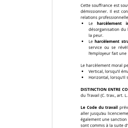
Cette souffrance est souv
démissionner. Il est co
relations professionnelle
Le 
harcèlement in
désorganisation du l
la peur. 
Le 
harcèlement str
service ou se révè
l’employeur fait une
Le harcèlement moral peut
Vertical, lorsqu’il é
Horizontal, lorsqu’il
DISTINCTION ENTRE CO
du Travail (C. trav., art. 
Le Code du travail
 prév
aller jusqu’au licencieme
également une sanction p
sont commis à la suite 