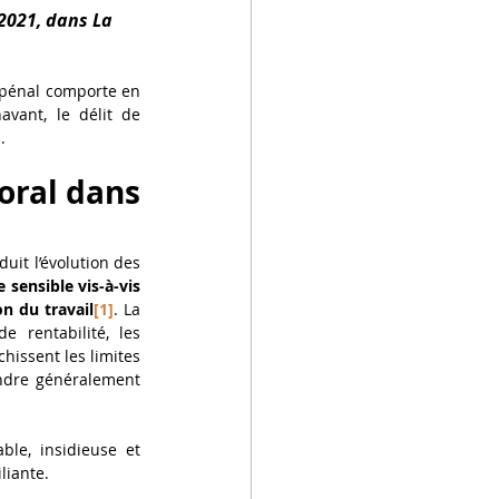
2021, dans La 
 pénal comporte en 
vant, le délit de 
. 
oral dans 
uit l’évolution des 
 sensible vis-à-vis 
n du travail
[1]
. La 
 rentabilité, les 
hissent les limites 
ndre généralement 
le, insidieuse et 
liante. 