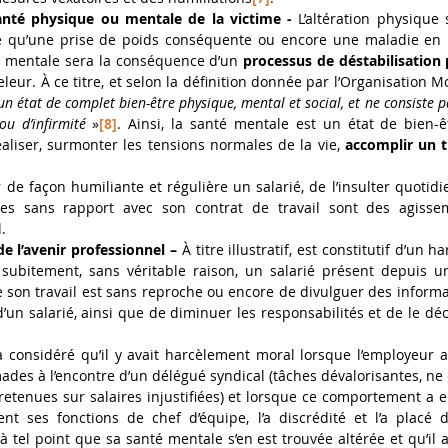
santé physique ou mentale de la victime -
le qu’une prise de poids conséquente ou encore une maladie en ré
on mentale sera la conséquence d’un 
processus de déstabilisation
leur. À ce titre, et selon la définition donnée par l’Organisation M
un état de complet bien-être physique, mental et social, et ne consiste 
u d’infirmité
 »
[8]
. Ainsi, la santé mentale est un état de bien-ê
liser, surmonter les tensions normales de la vie, 
accomplir un tr
r de façon humiliante et régulière un salarié, de l’insulter quotid
es sans rapport avec son contrat de travail sont des agissem
. 
 l’avenir professionnel –
 À titre illustratif, est constitutif d’un 
 subitement, sans véritable raison, un salarié présent depuis u
e son travail est sans reproche ou encore de divulguer des informa
d’un salarié, ainsi que de diminuer les responsabilités et de le déc
 considéré qu’il y avait harcèlement moral lorsque l’employeur a
ades à l’encontre d’un délégué syndical (tâches dévalorisantes, ne
, retenues sur salaires injustifiées) et lorsque ce comportement a e
nt ses fonctions de chef d’équipe, l’a discrédité et l’a placé d
e à tel point que sa santé mentale s’en est trouvée altérée et qu’il a 