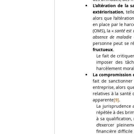
L’altération de la 
extériorisation
, tel
alors que l’altérati
en place par le harce
(OMS), la « 
santé est 
absence de maladie o
personne peut se réa
fructueux
. 
Le fait de critique
imposer des tâch
harcèlement moral
La compromission de
fait de sanctionner
entreprise, alors qu
relatives à la santé 
apparente
[9]
. 
La jurisprudence a
répétée à des brim
à sa qualification
d’exercer pleineme
financière difficil