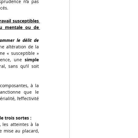
isprudence n’a pas 
cés. 
avail susceptibles 
ou mentale ou de 
sommer le délit de 
ne altération de la 
e « susceptible » 
uence, une 
simple 
l, sans qu’il soit 
 composantes, à la 
anctionne que le 
ité, l’effectivité 
 trois sortes : 
les atteintes à la 
e mise au placard, 