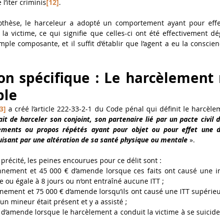
l’iter criminis
[12]
. 
hèse, le harceleur a adopté un comportement ayant pour effet
 la victime, ce qui signifie que celles-ci ont été effectivement dé
mple composante, et il suffit d’établir que l’agent a eu la conscien
tion spécifique : Le harcèlement
ple 
3]
 a créé l’article 222-33-2-1 du Code pénal qui définit le harcèle
fait de harceler son conjoint, son partenaire lié par un pacte civil d
ements ou propos répétés ayant pour objet ou pour effet une d
duisant par une altération de sa santé physique ou mentale
 ». 
précité, les peines encourues pour ce délit sont : 
nnement et 45 000 € d’amende lorsque ces faits ont causé une inc
ure ou égale à 8 jours ou n’ont entraîné aucune ITT ; 
ement et 75 000 € d’amende lorsqu’ils ont causé une ITT supérieur
un mineur était présent et y a assisté ; 
 d’amende lorsque le harcèlement a conduit la victime à se suicider