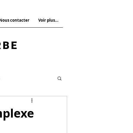
 Nous contacter
Voir plus...
RBE
s
Droit pénal spécial
mplexe
La Revue n°14