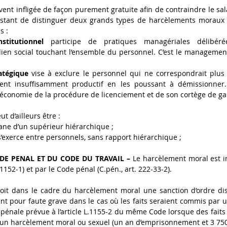
ent infligée de façon purement gratuite afin de contraindre le sala
nstant de distinguer deux grands types de harcèlements moraux 
s : 
stitutionnel
 participe de pratiques managériales délibéré
ien social touchant l’ensemble du personnel. C’est le management 
atégique
 vise à exclure le personnel qui ne correspondrait plus 
lent insuffisamment productif en les poussant à démissionner.
 économie de la procédure de licenciement et de son cortège de gar
 d’ailleurs être : 
mane d’un supérieur hiérarchique ; 
 s’exerce entre personnels, sans rapport hiérarchique ; 
DE PENAL ET DU CODE DU TRAVAIL –
 Le harcèlement moral est in
L.1152-1) et par le Code pénal (C.pén., art. 222-33-2). 
oit dans le cadre du harcèlement moral une sanction d’ordre disc
nt pour faute grave dans le cas où les faits seraient commis par un 
énale prévue à l’article L.1155-2 du même Code lorsque des faits 
d’un harcèlement moral ou sexuel (un an d’emprisonnement et 3 750