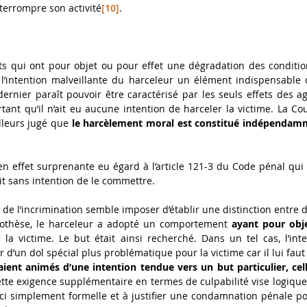
interrompre son activité
[10]
. 
s qui ont pour objet ou pour effet une dégradation des conditions 
l’intention malveillante du harceleur un élément indispensable d
rnier paraît pouvoir être caractérisé par les seuls effets des a
tant qu’il n’ait eu aucune intention de harceler la victime. La C
lleurs jugé que 
le harcèlement moral est constitué indépendamm
en effet surprenante eu égard à l’article 121-3 du Code pénal qui s
it sans intention de le commettre. 
 de l’incrimination semble imposer d’établir une distinction entre de
thèse, le harceleur a adopté un comportement 
ayant pour obj
 la victime. Le but était ainsi recherché. Dans un tel cas, l’int
ient animés d’une intention tendue vers un but particulier, cell
ette exigence supplémentaire en termes de culpabilité vise logiq
ici simplement formelle et à justifier une condamnation pénale pou