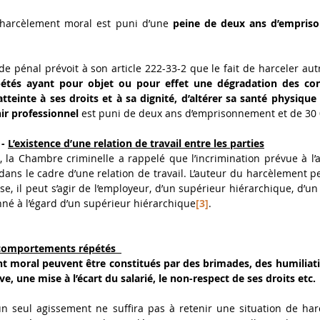
 harcèlement moral est puni d’une 
peine de deux ans d’empriso
de pénal prévoit à son article 222-33-2 que le fait de harceler aut
atteinte à ses droits et à sa dignité, d’altérer sa santé physiqu
r professionnel
 est puni de deux ans d’emprisonnement et de 30 
- 
L’existence d’une relation de travail entre les parties
, la Chambre criminelle a rappelé que l’incrimination prévue à l’ar
dans le cadre d’une relation de travail. L’auteur du harcèlement pe
e, il peut s’agir de l’employeur, d’un supérieur hiérarchique, d’un 
né à l’égard d’un supérieur hiérarchique
[3]
. 
comportements répétés  
t moral peuvent être constitués par des brimades, des humiliati
e, une mise à l’écart du salarié, le non-respect de ses droits etc. 