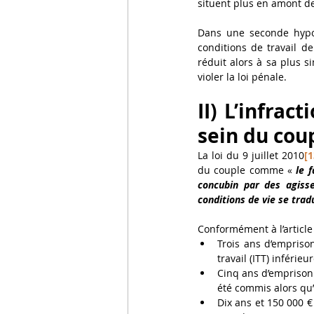
situent plus en amont de 
Dans une seconde hypot
conditions de travail de
réduit alors à sa plus si
violer la loi pénale. 
II) L’infrac
sein du cou
La loi du 9 juillet 2010
[1
du couple comme « 
le 
concubin par des agiss
conditions de vie se tra
Conformément à l’article 
Trois ans d’empriso
travail (ITT) inférie
Cinq ans d’emprisonn
été commis alors qu’
Dix ans et 150 000 €