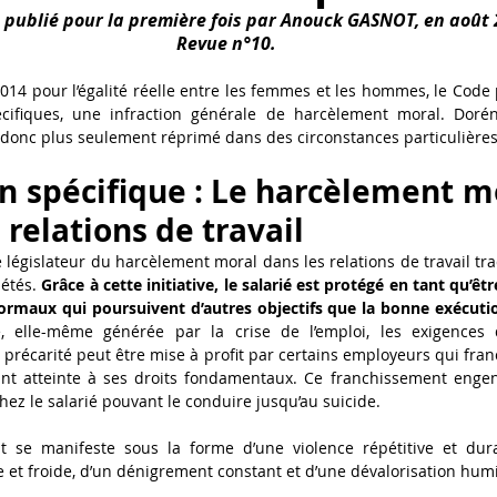
é publié pour la première fois par Anouck GASNOT, en août 
Revue n°10.
nal (Focus)
2014 pour l’égalité réelle entre les femmes et les hommes, le Code
cifiques, une infraction générale de harcèlement moral. Doréna
 donc plus seulement réprimé dans des circonstances particulières
ion spécifique : Le harcèlement m
 relations de travail 
législateur du harcèlement moral dans les relations de travail trad
étés. 
Grâce à cette initiative, le salarié est protégé en tant qu’être
maux qui poursuivent d’autres objectifs que la bonne exécutio
é, elle-même générée par la crise de l’emploi, les exigences de
la précarité peut être mise à profit par certains employeurs qui franc
ant atteinte à ses droits fondamentaux. Ce franchissement enge
ez le salarié pouvant le conduire jusqu’au suicide. 
t se manifeste sous la forme d’une violence répétitive et durab
e et froide, d’un dénigrement constant et d’une dévalorisation humi