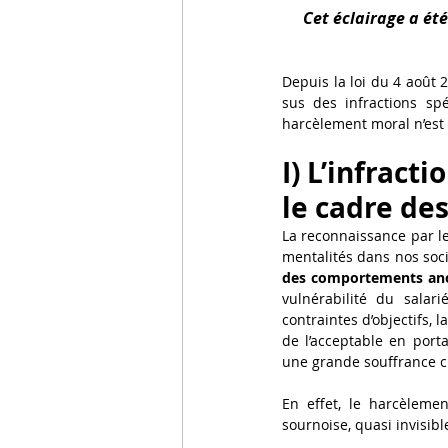
Cet éclairage a ét
focus
Droit pénal internatio
Depuis la loi du 4 août 
sus des infractions spé
harcèlement moral n’est
I) L’infract
le cadre des
La reconnaissance par le 
mentalités dans nos soci
des comportements anor
vulnérabilité du salari
contraintes d’objectifs, 
de l’acceptable en port
une grande souffrance ch
En effet, le harcèlemen
sournoise, quasi invisibl