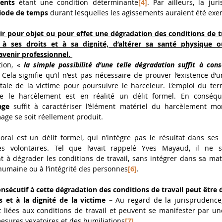
ents
 étant une condition déterminante
[4]
. Par ailleurs, la jur
iode de temps
 durant lesquelles les agissements auraient été exer
ir pour objet ou pour effet une dégradation des conditions de tr
 à ses droits et à sa dignité, d’altérer sa santé physique 
venir professionnel. 
ion, « 
la simple possibilité d’une telle dégradation suffit à con
. Cela signifie qu’il n’est pas nécessaire de prouver l’existence d’u
le de la victime pour poursuivre le harceleur. L’emploi du term
 le harcèlement est en réalité un délit formel. En conséq
age 
suffit à caractériser l’élément matériel du harcèlement mora
ge se soit réellement produit. 
oral est un délit formel, qui n’intègre pas le résultat dans ses
es volontaires. Tel que l’avait rappelé Yves Mayaud, il ne s
à dégrader les conditions de travail, sans intégrer dans sa matérial
é humaine ou à l’intégrité des personnes
[6]
. 
nsécutif à cette dégradation des conditions de travail peut être de
s et à la dignité de la victime –
 Au regard de la jurisprudence, 
t liées aux conditions de travail et peuvent se manifester par un
esures vexatoires et des humiliations
[7]
. 