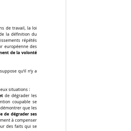
de travail, la loi 
e la définition du 
gissements répétés 
our européenne des 
ent de la volonté 
uppose qu’il n’y a 
ux situations :  
et
 de dégrader les 
ention coupable se 
raffermit pour se doubler d’un dol spécial plus problématique pour la victime car il lui faut démontrer que les 
e de dégrader ses 
uement à compenser 
r des faits qui se 