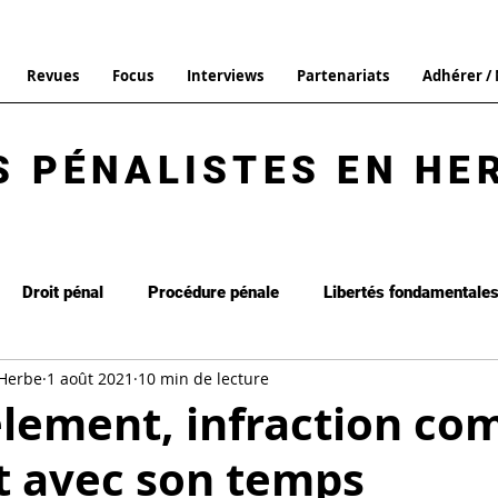
Revues
Focus
Interviews
Partenariats
Adhérer /
S PÉNALISTES EN HE
Droit pénal
Procédure pénale
Libertés fondamentale
 Herbe
1 août 2021
10 min de lecture
it de la peine
Interview
Focus
Droit pénal général
èlement, infraction co
t avec son temps
Commentaire d'arrêt
Les brèves
La Revue n°13