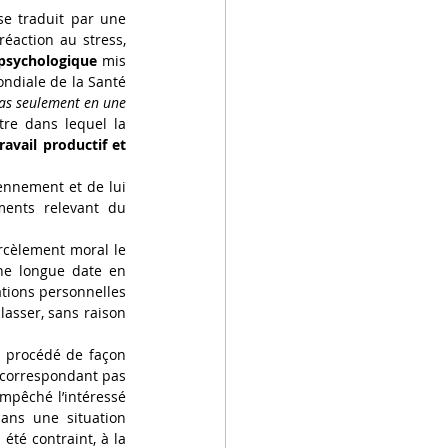
 L’altération physique se traduit par une 
action au stress, 
 psychologique
 mis 
ondiale de la Santé 
pas seulement en une 
tre dans lequel la 
avail productif et 
iennement et de lui 
ents relevant du 
harcèlement moral le 
ne longue date en 
tions personnelles 
lasser, sans raison 
 procédé de façon 
 correspondant pas 
mpêché l’intéressé 
ans une situation 
été contraint, à la 