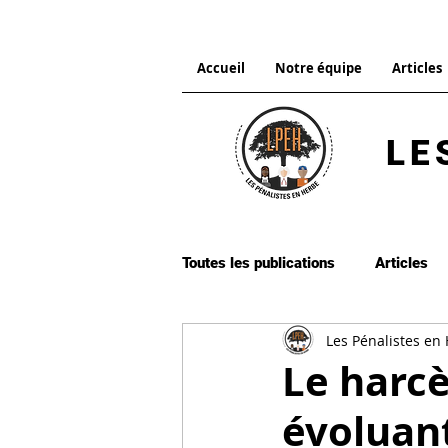
Accueil
Notre équipe
Articles
LE
Toutes les publications
Articles
Les Pénalistes en
Droit pénal international
Dro
Le harc
évoluan
Procédure pénale
Citation