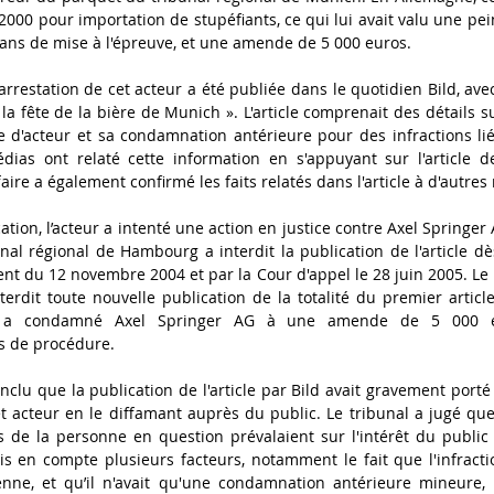
2000 pour importation de stupéfiants, ce qui lui avait valu une pei
 ans de mise à l'épreuve, et une amende de 5 000 euros.
rrestation de cet acteur a été publiée dans le quotidien Bild, avec 
a fête de la bière de Munich ». L'article comprenait des détails sur
e d'acteur et sa condamnation antérieure pour des infractions lié
ias ont relaté cette information en s'appuyant sur l'article de
aire a également confirmé les faits relatés dans l'article à d'autres
cation, l’acteur a intenté une action en justice contre Axel Springer 
unal régional de Hambourg a interdit la publication de l'article dè
t du 12 novembre 2004 et par la Cour d'appel le 28 juin 2005. Le
nterdit toute nouvelle publication de la totalité du premier articl
 a condamné Axel Springer AG à une amende de 5 000 eur
s de procédure.
nclu que la publication de l'article par Bild avait gravement porté 
t acteur en le diffamant auprès du public. Le tribunal a jugé que,
ts de la personne en question prévalaient sur l'intérêt du public 
s en compte plusieurs facteurs, notamment le fait que l'infracti
ne, et qu’il n'avait qu'une condamnation antérieure mineure, en