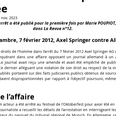
ée
nal (Focus)
 nov. 2023
rêt a été publié pour la première fois par Marie POUPIOT, 
dans La Revue n°12.
mbre, 7 février 2012, Axel Springer contre 
roits de l'homme dans l’arrêt du 7 février 2012 Axel Springer AG 
equérant dans une affaire opposant un journal allemand à un a
Le journal avait reçu une amende et avait été empêché de publier
, ce dernier alléguant une violation de son droit au respect de la vi
ubliés portaient sur des faits judiciaires publics obtenus de sources
taient disproportionnées par rapport à l'objectif poursuivi, même s
de l’affaire
 acteur a été arrêté au festival de l'Oktoberfest pour avoir été en 
rnaliste a recueilli les détails de l'arrestation en interrogeant les
ureur du parquet du tribunal régional de Munich. En Allemagne, cet