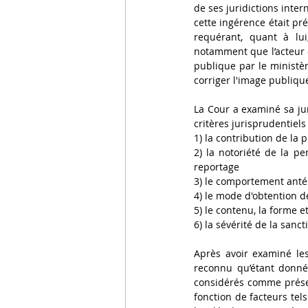
de ses juridictions inter
cette ingérence était prév
requérant, quant à lui
notamment que l’acteur é
publique par le ministère
corriger l'image publiqu
La Cour a examiné sa jur
critères jurisprudentiels
1) la contribution de la 
2) la notoriété de la pe
reportage 
3) le comportement antér
4) le mode d'obtention d
5) le contenu, la forme e
6) la sévérité de la sanct
Après avoir examiné les 
reconnu qu’étant donné q
considérés comme présent
fonction de facteurs tels