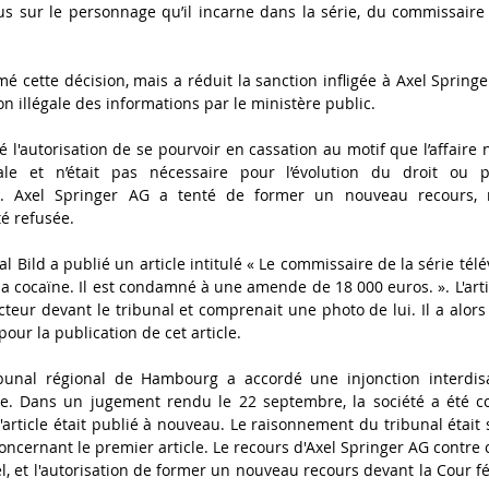
us sur le personnage qu’il incarne dans la série, du commissaire 
mé cette décision, mais a réduit la sanction infligée à Axel Springe
on illégale des informations par le ministère public. 
 l'autorisation de se pourvoir en cassation au motif que l’affaire 
le et n’était pas nécessaire pour l’évolution du droit ou p
. Axel Springer AG a tenté de former un nouveau recours, mai
té refusée. 
nal Bild a publié un article intitulé « Le commissaire de la série tél
 la cocaïne. Il est condamné à une amende de 18 000 euros. ». L'arti
acteur devant le tribunal et comprenait une photo de lui. Il a alors
our la publication de cet article.
ibunal régional de Hambourg a accordé une injonction interdisa
cle. Dans un jugement rendu le 22 septembre, la société a été 
l'article était publié à nouveau. Le raisonnement du tribunal était s
ncernant le premier article. Le recours d'Axel Springer AG contre c
l, et l'autorisation de former un nouveau recours devant la Cour fé