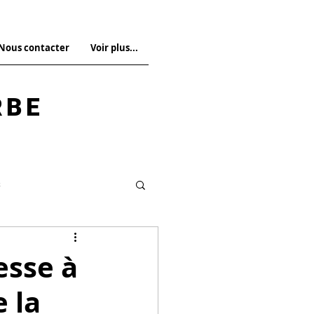
 Nous contacter
Voir plus...
RBE
s
Droit pénal spécial
esse à
e la
La Revue n°14