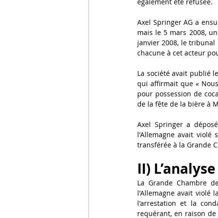
également été refusée.
Axel Springer AG a ensui
mais le 5 mars 2008, un 
janvier 2008, le tribuna
chacune à cet acteur pou
La société avait publié l
qui affirmait que « Nous
pour possession de cocaïn
de la fête de la bière à 
Axel Springer a dépos
l'Allemagne avait violé s
transférée à la Grande C
II) L’analys
La Grande Chambre de 
l'Allemagne avait violé l
l'arrestation et la co
requérant, en raison de 