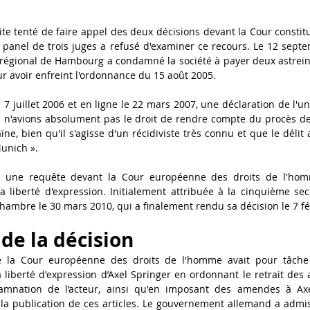
te tenté de faire appel des deux décisions devant la Cour constitut
panel de trois juges a refusé d'examiner ce recours. Le 12 septe
l régional de Hambourg a condamné la société à payer deux astrein
r avoir enfreint l'ordonnance du 15 août 2005.
e 7 juillet 2006 et en ligne le 22 mars 2007, une déclaration de l'u
 n'avions absolument pas le droit de rendre compte du procès de 
e, bien qu'il s'agisse d'un récidiviste très connu et que le délit 
Munich ».
é une requête devant la Cour européenne des droits de l'homm
a liberté d'expression. Initialement attribuée à la cinquième secti
hambre le 30 mars 2010, qui a finalement rendu sa décision le 7 fé
e de la décision
la Cour européenne des droits de l'homme avait pour tâche 
a liberté d'expression d’Axel Springer en ordonnant le retrait des a
ndamnation de l’acteur, ainsi qu'en imposant des amendes à Axe
la publication de ces articles. Le gouvernement allemand a admis