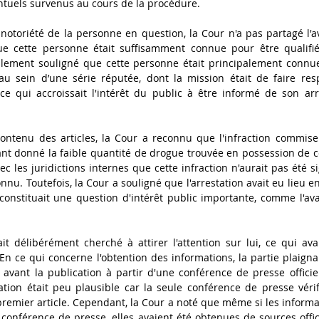
tuels survenus au cours de la procédure.
otoriété de la personne en question, la Cour n'a pas partagé l'avi
ue cette personne était suffisamment connue pour être qualifié
lement souligné que cette personne était principalement connue
u sein d’une série réputée, dont la mission était de faire respe
 ce qui accroissait l'intérêt du public à être informé de son ar
ontenu des articles, la Cour a reconnu que l'infraction commise 
nt donné la faible quantité de drogue trouvée en possession de ce
les juridictions internes que cette infraction n'aurait pas été sig
nu. Toutefois, la Cour a souligné que l'arrestation avait eu lieu en
 constituait une question d'intérêt public importante, comme l'ava
it délibérément cherché à attirer l'attention sur lui, ce qui avai
 En ce qui concerne l'obtention des informations, la partie plaigna
avant la publication à partir d'une conférence de presse officiel
tion était peu plausible car la seule conférence de presse vérifi
premier article. Cependant, la Cour a noté que même si les informat
conférence de presse, elles avaient été obtenues de sources officie