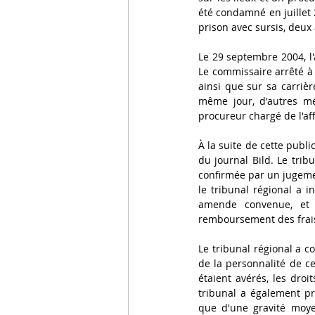
été condamné en juillet 
prison avec sursis, deux
Le 29 septembre 2004, l'a
Le commissaire arrêté à l
ainsi que sur sa carrièr
même jour, d'autres méd
procureur chargé de l'aff
À la suite de cette publi
du journal Bild. Le trib
confirmée par un jugemen
le tribunal régional a i
amende convenue, et
remboursement des frai
Le tribunal régional a co
de la personnalité de ce
étaient avérés, les droi
tribunal a également pri
que d'une gravité moyen