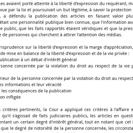
nes avaient porté atteinte à la liberté d'expression du requérant, mai
ue par la loi et poursuivait un but légitime, à savoir la protection d
, a défendu la publication des articles en faisant valoir plu
tait une personnalité publique bien connue, que l'information ava
 public, que les faits rapportés étaient véridiques et que la press
e de personnes qui cherchent à attirer l'attention des médias. 
isprudence sur la liberté d'expression et la marge d'appréciation,
 de mise en balance de la liberté d'expression et de la vie privée : 
publication à un débat d'intérêt général 
rsonne concernée par la violation du droit au respect de la vie pr
ieur de la personne concernée par la violation du droit au respect 
es informations et leur véracité
t les conséquences de la publication 
ion infligée
critères pertinents, la Cour a appliqué ces critères à l'affaire e
u'il s'agissait de faits judiciaires publics, les articles en quest
ant un certain degré d'intérêt général, tout en notant que cet in
 que le degré de notoriété de la personne concernée, les circonstan