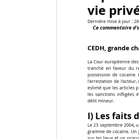
vie priv
focus
Droit pénal internatio
Dernière mise à jour :
26
Ce commentaire d'ar
CEDH, grande cha
La Cour européenne des d
tranché en faveur du r
possession de cocaïne. 
l'arrestation de l'acteur
estimé que les articles p
les sanctions infligées é
délit mineur.
I) Les faits 
Le 23 septembre 2004, un
gramme de cocaïne. Un jou
sur les lieux et un proc