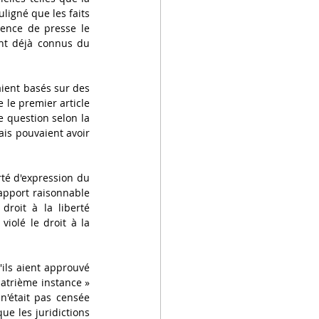
ligné que les faits 
ence de presse le 
nt déjà connus du 
aient basés sur des 
le premier article 
e question selon la 
is pouvaient avoir 
té d'expression du 
apport raisonnable 
droit à la liberté 
iolé le droit à la 
ls aient approuvé 
uatrième instance » 
n'était pas censée 
ue les juridictions 