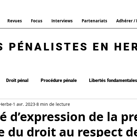
Revues
Focus
Interviews
Partenariats
Adhérer /
S PÉNALISTES EN HE
Droit pénal
Procédure pénale
Libertés fondamentale
 Herbe
1 avr. 2023
8 min de lecture
it de la peine
Interview
Focus
Droit pénal général
té d’expression de la pr
e du droit au respect d
Commentaire d'arrêt
Les brèves
La Revue n°13