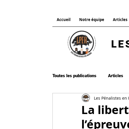
Accueil
Notre équipe
Articles
LE
Toutes les publications
Articles
Les Pénalistes en
Droit pénal international
Dro
La liber
l’épreuv
Procédure pénale
Citation