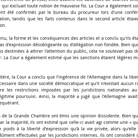
e qui excluait toute notion de mauvaise foi. La Cour a également sou
ent été confirmés par le bureau du procureur lors d'une confér
tion, tandis que les faits contenus dans le second article étaie
ion.
nu, la forme et les conséquences des articles et a conclu qu'ils ét
pas d'expression désobligeante ou d'allégation non fondée. Bien que 
 destinées à attirer l'attention du public, cela ne soulevait pas d
. La Cour a également estimé que les sanctions étaient légères ma
ère, la Cour a conclu que l'ingérence de l'Allemagne dans la liber
cessaire dans une société démocratique et qu'il n'existait aucun r
re les restrictions imposées par les juridictions nationales au 
égitime poursuivi. Ainsi, la majorité a jugé que l'Allemagne avait v
requérant.
 de la Grande Chambre ont émis une opinion dissidente. Bien qu'i
par la majorité, ils ont estimé que celle-ci avait agi comme une « q
 poids à la liberté d'expression qu'à la vie privée, alors qu'elle 
ûment effectuées par les juridictions internes. Ils ont considéré q