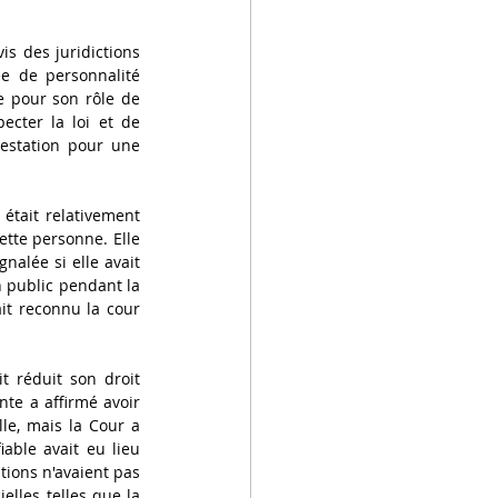
s des juridictions 
e de personnalité 
 pour son rôle de 
cter la loi et de 
restation pour une 
était relativement 
tte personne. Elle 
nalée si elle avait 
 public pendant la 
it reconnu la cour 
t réduit son droit 
nte a affirmé avoir 
le, mais la Cour a 
able avait eu lieu 
ions n'avaient pas 
lles telles que la 