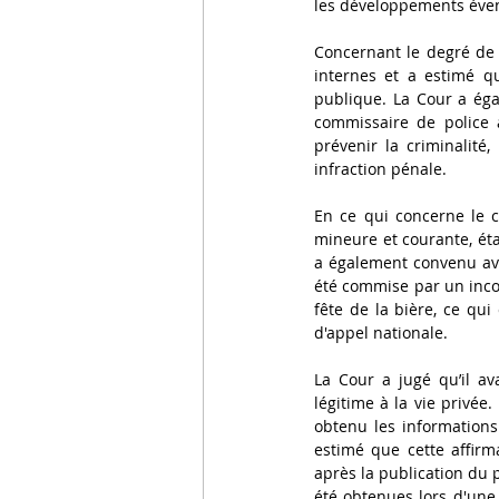
les développements éven
Concernant le degré de n
internes et a estimé q
publique. La Cour a éga
commissaire de police a
prévenir la criminalité,
infraction pénale.
En ce qui concerne le c
mineure et courante, éta
a également convenu avec 
été commise par un incon
fête de la bière, ce qui
d'appel nationale.
La Cour a jugé qu’il ava
légitime à la vie privée.
obtenu les informations 
estimé que cette affirma
après la publication du 
été obtenues lors d'une 