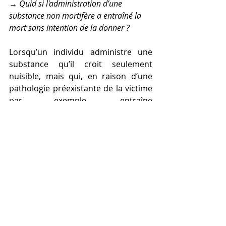
→ Quid si l'administration d’une 
substance non mortifère a entraîné la 
mort sans intention de la donner ? 
Lorsqu’un individu administre une 
substance qu’il croit seulement 
nuisible, mais qui, en raison d’une 
pathologie préexistante de la victime 
par exemple, entraîne 
accidentellement la mort, 
l’empoisonnement ne pourra pas 
être retenu, faute d’intention de tuer. 
L’auteur ayant seulement l’intention 
de porter atteinte à l’intégrité de la 
victime, il conviendra de requalifier 
les faits en administration de 
substances nuisibles ayant entraîné 
la mort sans intention de la 
donner
[5]
.