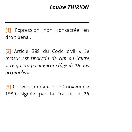
Louise THIRION
[1]
 Expression non consacrée en 
droit pénal. 
[2]
 Article 388 du Code civil « 
Le 
mineur est l’individu de l’un ou l’autre 
sexe qui n’a point encore l’âge de 18 ans 
accomplis
 ». 
[3]
 Convention date du 20 novembre 
1989, signée par la France le 26 
janvier 1990 et entrée en vigueur le 6 
septembre 1990. 
[4]
 Cons. cons., 29 août 2002, n° 2002-
461 DC. 