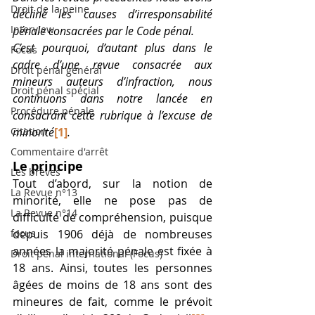
Droit de la peine
décliné les causes d’irresponsabilité 
Interview
pénale consacrées par le Code pénal. 
C’est pourquoi, d’autant plus dans le 
Focus
cadre d’une revue consacrée aux 
Droit pénal général
mineurs auteurs d’infraction, nous 
Droit pénal spécial
continuons dans notre lancée en 
Procédure pénale
consacrant cette rubrique à l’excuse de 
Citation
minorité
[1]
. 
Commentaire d'arrêt
Le principe 
Les brèves
Tout d’abord, sur la notion de 
La Revue n°13
minorité, elle ne pose pas de 
La Revue n°14
difficulté de compréhension, puisque 
focus
depuis 1906 déjà de nombreuses 
années la majorité pénale est fixée à 
Droit pénal international (Focus)
18 ans. Ainsi, toutes les personnes 
âgées de moins de 18 ans sont des 
mineures de fait, comme le prévoit 