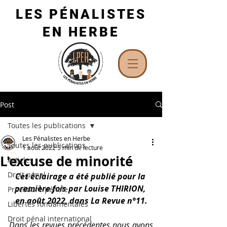
LES PÉNALISTES
EN HERBE
Post
Toutes les publications
Les Pénalistes en Herbe
Toutes les publications
1 août 2022
5 min de lecture
L'excuse de minorité
Articles
Droit pénal
Cet éclairage a été publié pour la 
première fois par Louise THIRION, 
Procédure pénale
en août 2022, dans La Revue n°11.
Libertés fondamentales
Droit pénal international
Dans les revues précédentes nous avons 