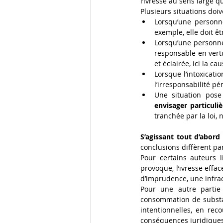
l’ivresse au sens large 
Plusieurs situations doiv
Lorsqu’une personne
exemple, elle doit ê
Lorsqu’une personn
responsable en vert
et éclairée, ici la c
Lorsque l’intoxicati
l’irresponsabilité pé
Une situation pose
envisager particul
tranchée par la loi,
S’agissant tout d’abord
conclusions diffèrent par
Pour certains auteurs l
provoque, l’ivresse efface
d’imprudence, une infrac
Pour une autre partie 
consommation de substan
intentionnelles, en rec
conséquences juridiques 