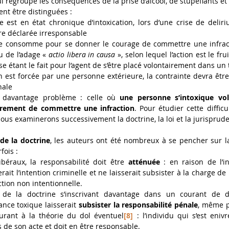
qui regroupe les conséquences de la prise d’alcool, de stupéfiants 
ent être distinguées : 
 est en état chronique d’intoxication, lors d’une crise de deli
tre déclarée irresponsable 
e consomme pour se donner le courage de commettre une infract
u de l’adage «
 actio libera in causa
 », selon lequel l’action est le fru
ause étant le fait pour l’agent de s’être placé volontairement dans un t
on est forcée par une personne extérieure, la contrainte devra être
nale 
 davantage problème : celle où 
une personne s’intoxique vol
ièrement de commettre une infraction
. Pour étudier cette diffic
 nous examinerons successivement la doctrine, la loi et la jurisprud
 de la doctrine
, les auteurs ont été nombreux à se pencher sur la
fois : 
ibéraux, la responsabilité doit être
 atténuée 
: en raison de l’in
rait l’intention criminelle et ne laisserait subsister à la charge de l
tion non intentionnelle. 
de la doctrine s’inscrivant davantage dans un courant de déf
ce toxique laisserait
 subsister la responsabilité pénale
, même po
ourant à la théorie du dol éventuel
[8]
 : l’individu qui s’est eniv
de son acte et doit en être responsable. 