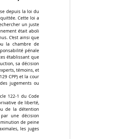
ose depuis la loi du 
uittée. Cette loi a 
echercher un juste 
nement était aboli 
us. C’est ainsi que 
ou la chambre de 
ponsabilité pénale 
es établissant que 
ction, sa décision 
perts, témoins, et 
129 CPP) et la cour 
 des jugements ou 
icle 122-1 du Code 
vative de liberté, 
u de la détention 
 par une décision 
iminution de peine 
imales, les juges 