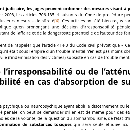
judiciaire, les juges peuvent ordonner des mesures visant à pr
ier 2008, les articles 706-135 et suivants du Code de procédure pé
lusieurs mesures de sûreté
[6]
. Ces articles ont été bien reçus ca
lique qu’en prononçant une décision d’irresponsabilité pénale,
ant de l’affaire et de la dangerosité potentielle de l’auteur des fait
vient de rappeler que l’article 414-3 du Code civil prévoit que « Ce
'il était sous l'empire d'un trouble mental n'en est pas moins obli
civile (l’indemnisation des victimes) subsiste en cas de trouble ment
e l’irresponsabilité ou de l’attén
bilité en cas d’absorption de su
ble psychique ou neuropsychique ayant aboli le discernement ou le 
ité pénale, on peut se demander s’il en est de même pour des état
ladies de la volonté, de la question du somnambulisme, de l’état d’
ommation de substances toxiques
 qui sera seule étudiée ici. I