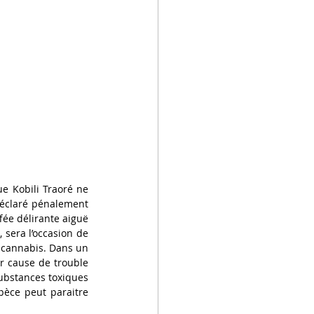
e Kobili Traoré ne 
 déclaré pénalement 
ée délirante aiguë 
sera l’occasion de 
revenir en deux articles sur la notion d’irresponsabilité pénale en cas de consommation de cannabis. Dans un 
r cause de trouble 
substances toxiques 
pèce peut paraitre 