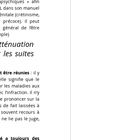
sychiques » afin 
EL dans son manuel 
nitale (crétinisme, 
 précoce). Il peut 
général de l’être 
mple)
tténuation 
les suites 
 être réunies
 : il y 
le signifie que le 
ur les maladies aux 
l’infraction. Il n’y 
e prononcer sur la 
de fait laissées à 
 souvent recours à 
ne lie pas le juge, 
té a toujours des 