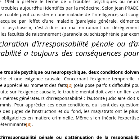
 1994 a préféré le terme de « troubles psychiques ou neurop
troubles aujourd’hui identifiés par la médecine. Selon Jean PRAD
e trouble peut consister en une maladie de l’intelligence, soit congé
it acquise par l’effet d’une maladie (paralysie générale, démence
 « psychose », c’est-à-dire un mal entrainant un dérèglement 
 les facultés de raisonnement (paranoïa ou schizophrénie par exe
claration d’irresponsabilité pénale ou d’a
abilité a toujours des conséquences pour 
le trouble psychique ou neuropsychique, deux conditions doivent
le et une exigence causale. Concernant l’exigence temporelle, el
re apprécié au moment des faits
[2]
 (cela pose parfois difficulté po
uite sur l’exigence causale, le trouble mental doit avoir un lien avec 
-mêmes générateurs d’irresponsabilité : l’autorité judiciaire doit s
commis. Pour apprécier ces deux conditions, qui sont des questions 
e des juges de l’instruction et du fond, les magistrats ont le plus
s obligatoires en matière criminelle. Même si en théorie l’expertise 
 déterminante
[3]
. 
d’irresponsabilité pénale ou d’atténuation de la responsabili