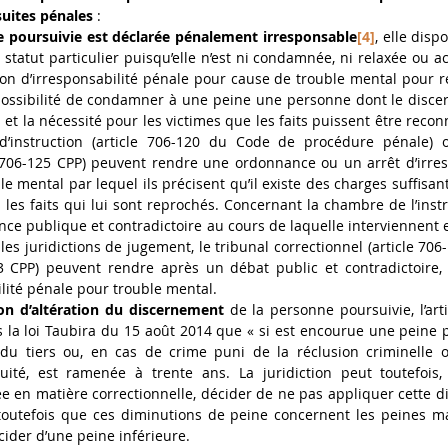
uites pénales
 :
e poursuivie est déclarée pénalement irresponsable
[4]
, elle disp
 statut particulier puisqu’elle n’est ni condamnée, ni relaxée ou acq
ion d’irresponsabilité pénale pour cause de trouble mental pour r
mpossibilité de condamner à une peine une personne dont le discer
et la nécessité pour les victimes que les faits puissent être reconn
d’instruction (article 706-120 du Code de procédure pénale) 
le 706-125 CPP) peuvent rendre une ordonnance ou un arrêt d’irres
e mental par lequel ils précisent qu’il existe des charges suffisant
 les faits qui lui sont reprochés. Concernant la chambre de l’instru
ce publique et contradictoire au cours de laquelle interviennent ex
 les juridictions de jugement, le tribunal correctionnel (article 706-
133 CPP) peuvent rendre après un débat public et contradictoire,
ilité pénale pour trouble mental. 
on d’altération du discernement
 de la personne poursuivie, l’art
 la loi Taubira du 15 août 2014 que « si est encourue une peine pri
e du tiers ou, en cas de crime puni de la réclusion criminelle o
uité, est ramenée à trente ans. La juridiction peut toutefois,
e en matière correctionnelle, décider de ne pas appliquer cette d
outefois que ces diminutions de peine concernent les peines max
ider d’une peine inférieure. 