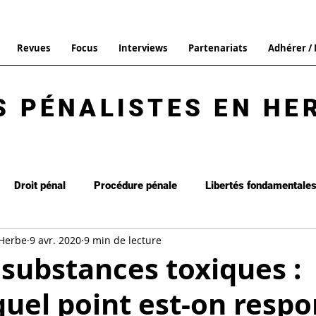
Revues
Focus
Interviews
Partenariats
Adhérer /
S PÉNALISTES EN HE
Droit pénal
Procédure pénale
Libertés fondamentale
 Herbe
9 avr. 2020
9 min de lecture
it de la peine
Interview
Focus
Droit pénal général
 substances toxiques :
quel point est-on resp
Commentaire d'arrêt
Les brèves
La Revue n°13