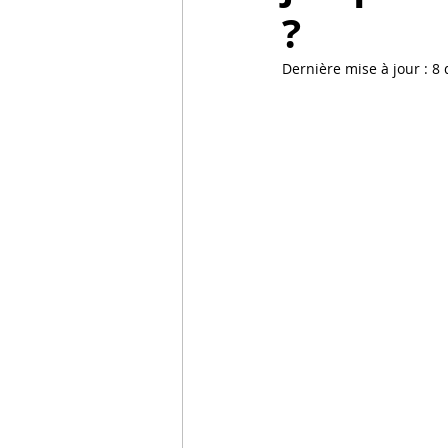
?
focus
Droit pénal internatio
Dernière mise à jour :
8 