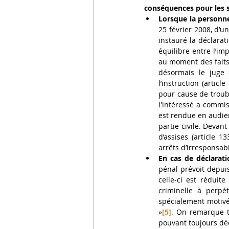
conséquences pour les s
Lorsque la personn
25 février 2008, d’un
instauré la déclarat
équilibre entre l’i
au moment des faits 
désormais le juge 
l’instruction (artic
pour cause de troubl
l'intéressé a commis
est rendue en audien
partie civile. Devant
d’assises (article 
arrêts d’irresponsab
En cas de déclarati
pénal prévoit depuis
celle-ci est réduit
criminelle à perpét
spécialement motivé
»
[5]
. On remarque t
pouvant toujours déc