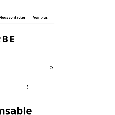
 Nous contacter
Voir plus...
RBE
s
Droit pénal spécial
onsable
La Revue n°14