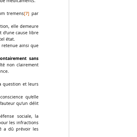
et de médicaments.
rium tremens
[7]
 par 
ion, elle demeure 
it d’une cause libre 
el état.
 retenue ainsi que 
ontairement sans 
ulté non clairement 
ence. 
 question et leurs 
conscience qu’elle 
’auteur qu’un délit 
ense sociale, la 
ur les infractions 
ré a dû prévoir les 