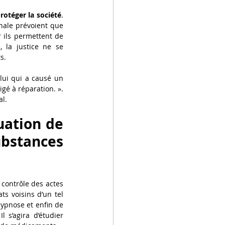
otéger la société
. 
nale prévoient que 
r ils permettent de 
 la justice ne se 
s.
lui qui a causé un 
gé à réparation. ». 
al.
uation de 
bstances 
contrôle des actes 
s voisins d’un tel 
hypnose et enfin de 
l s’agira d’étudier 