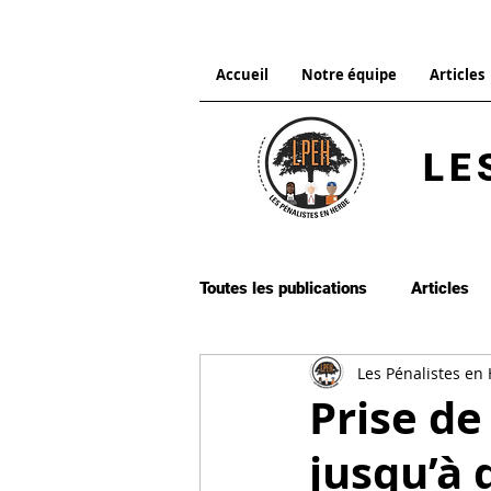
Accueil
Notre équipe
Articles
LE
Toutes les publications
Articles
Les Pénalistes en
Droit pénal international
Dro
Prise de
jusqu’à 
Procédure pénale
Citation