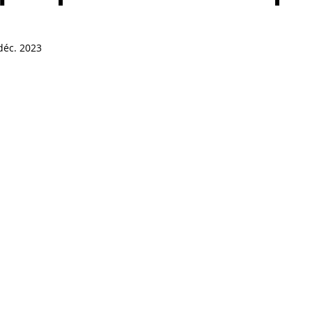
nal (Focus)
déc. 2023