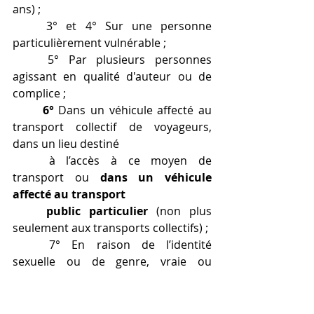
ans) ;
	3° et 4° Sur une personne 
particulièrement vulnérable ;
	5° Par plusieurs personnes 
agissant en qualité d'auteur ou de 
complice ;
6° 
Dans un véhicule affecté au 
transport collectif de voyageurs, 
dans un lieu destiné 	
	à l’accès à ce moyen de 
transport ou 
dans un véhicule 
affecté au transport 
public particulier
 (non plus 
seulement aux transports collectifs) ;
	7° En raison de l’identité 
sexuelle ou de genre, vraie ou 
supposée, de la victime ;
	8° En état de récidive légale 
c’est-à-dire lorsque l’agent commet la 