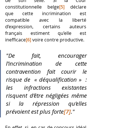
de son sexe. Si la Cour 
constitutionnelle belge
[5]
déclare 
que cette incrimination est 
compatible avec la liberté 
d’expression, certains auteurs 
français estiment qu’elle est 
inefficace
[6]
 voire contre productive.
"De fait, encourager 
l’incrimination de cette 
contravention fait courir le 
risque de  « déqualification »  : 
les infractions existantes 
risquent d’être négligées même 
si la répression qu’elles 
prévoient est plus forte
[7]
."
En effet, si, en cas de concours idéal 