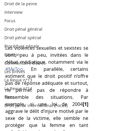
Droit de la peine
Interview
Focus
Droit pénal général
Droit pénal spécial
Procédure pénale
Les violences sexuelles et sexistes se 
sont, peu à peu, invitées dans le 
Citation
débat médiatique, notamment via le 
Commentaire d'arrêt
#MeToo
. En parallèle, certains 
Les brèves
estiment que le droit positif n’offre 
La Revue n°13
pas de réponse adéquate et surtout, 
La Revue n°14
ne permet pas de répondre à 
l’ensemble des situations. Par 
focus
exemple, si une loi de 2004
[1]
Droit pénal international (Focus)
aggrave le délit d’injure motivé par le 
sexe de la victime, elle semble ne 
protéger que la femme en tant 