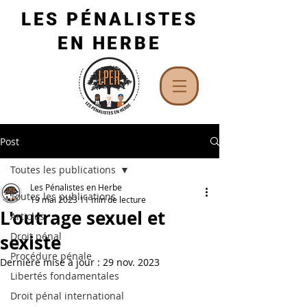
LES PÉNALISTES
EN HERBE
Post
Toutes les publications
Les Pénalistes en Herbe
Toutes les publications
19 mai 2023
11 min de lecture
L'outrage sexuel et
Articles
Droit pénal
sexiste
Procédure pénale
Dernière mise à jour :
29 nov. 2023
Libertés fondamentales
Droit pénal international