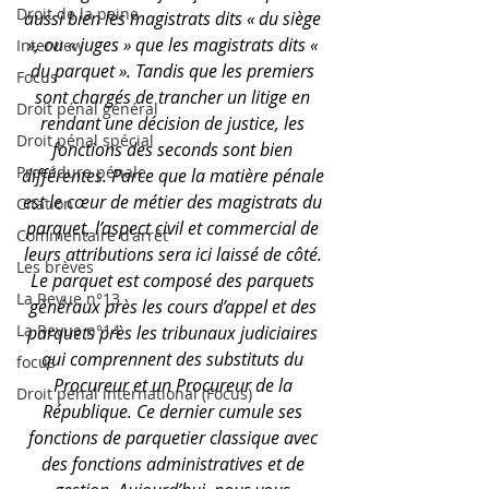
Droit de la peine
aussi bien les magistrats dits « du siège 
», ou « juges » que les magistrats dits « 
Interview
du parquet ». Tandis que les premiers 
Focus
sont chargés de trancher un litige en 
Droit pénal général
rendant une décision de justice, les 
Droit pénal spécial
fonctions des seconds sont bien 
Procédure pénale
différentes. Parce que la matière pénale 
est le cœur de métier des magistrats du 
Citation
parquet, l’aspect civil et commercial de 
Commentaire d'arrêt
leurs attributions sera ici laissé de côté. 
Les brèves
Le parquet est composé des parquets 
La Revue n°13
généraux près les cours d’appel et des 
La Revue n°14
parquets près les tribunaux judiciaires 
qui comprennent des substituts du 
focus
Procureur et un Procureur de la 
Droit pénal international (Focus)
République. Ce dernier cumule ses 
fonctions de parquetier classique avec 
des fonctions administratives et de 