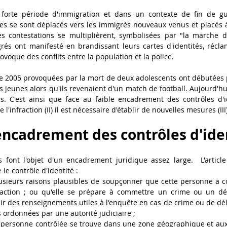
forte période d'immigration et dans un contexte de fin de guer
les se sont déplacés vers les immigrés nouveaux venus et placés à
 les contestations se multiplièrent, symbolisées par "la marche 
rés ont manifesté en brandissant leurs cartes d'identités, réclam
ovoque des conflits entre la population et la police.
de 2005 provoquées par la mort de deux adolescents ont débutées 
es jeunes alors qu'ils revenaient d'un match de football. Aujourd'hui
s. C'est ainsi que face au faible encadrement des contrôles d'ide
e l'infraction (II) il est nécessaire d'établir de nouvelles mesures (III)
e encadrement des contrôles d'ide
és font l'objet d'un encadrement juridique assez large.  L'artic
le contrôle d'identité : 
plusieurs raisons plausibles de soupçonner que cette personne a 
ction ; ou qu'elle se prépare à commettre un crime ou un délit
ir des renseignements utiles à l'enquête en cas de crime ou de délit
s ordonnées par une autorité judiciaire ;
la personne contrôlée se trouve dans une zone géographique et aux