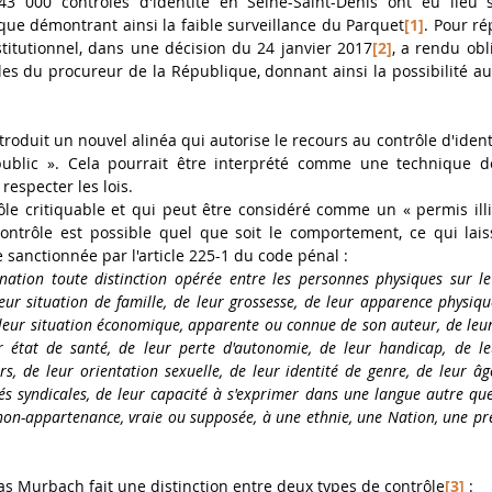
3 000 contrôles d'identité en Seine-Saint-Denis ont eu lieu s
que démontrant ainsi la faible surveillance du Parquet
[1]
. Pour ré
stitutionnel, dans une décision du 24 janvier 2017
[2]
, a rendu obli
les du procureur de la République, donnant ainsi la possibilité aux 
troduit un nouvel alinéa qui autorise le recours au contrôle d'ident
 public ». Cela pourrait être interprété comme une technique d
 respecter les lois. 
rôle critiquable et qui peut être considéré comme un « permis illi
ntrôle est possible quel que soit le comportement, ce qui laiss
 sanctionnée par l'article 225-1 du code pénal : 
nation toute distinction opérée entre les personnes physiques sur l
leur situation de famille, de leur grossesse, de leur apparence physique
 leur situation économique, apparente ou connue de son auteur, de leur
r état de santé, de leur perte d'autonomie, de leur handicap, de leu
, de leur orientation sexuelle, de leur identité de genre, de leur âge
ités syndicales, de leur capacité à s'exprimer dans une langue autre que 
on-appartenance, vraie ou supposée, à une ethnie, une Nation, une pr
ias Murbach fait une distinction entre deux types de contrôle
[3]
 : 