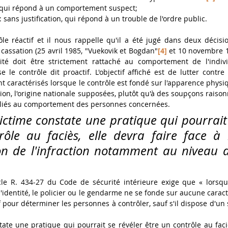
: qui répond à un comportement suspect; 
: sans justification, qui répond à un trouble de l'ordre public.
ôle réactif et il nous rappelle qu'il a été jugé dans deux décis
 cassation (25 avril 1985, "Vuekovik et Bogdan"
[4]
 et 10 novembre 1
ité doit être strictement rattaché au comportement de l'indivi
le contrôle dit proactif. L'objectif affiché est de lutter contre 
nt caractérisés lorsque le contrôle est fondé sur l'apparence physi
igion, l'origine nationale supposées, plutôt qu'à des soupçons raison
es liés au comportement des personnes concernées.
ictime constate une pratique qui pourrait 
ôle au faciès, elle devra faire face à la
on de l'infraction notamment au niveau de
ticle R. 434-27 du Code de sécurité intérieure exige que « lorsque
'identité, le policier ou le gendarme ne se fonde sur aucune caract
f pour déterminer les personnes à contrôler, sauf s'il dispose d'un 
ate une pratique qui pourrait se révéler être un contrôle au faciès