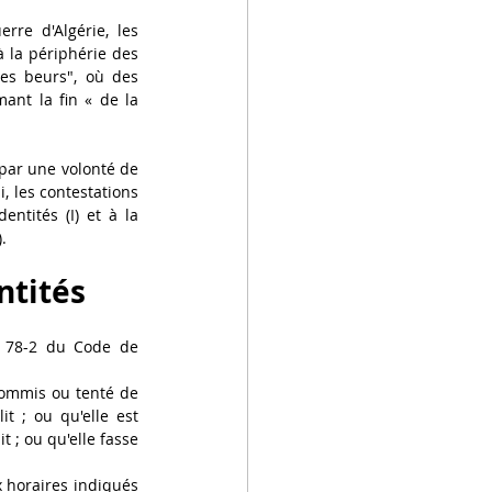
re d'Algérie, les 
 la périphérie des 
des beurs", où des 
ant la fin « de la 
par une volonté de 
, les contestations 
ntités (I) et à la 
.
ntités
le 78-2 du Code de 
commis ou tenté de 
 ; ou qu'elle est 
 ; ou qu'elle fasse 
 horaires indiqués 