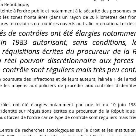
la République; 
teinte à l'ordre public et notamment à la sécurité des personnes o
 les zones frontalières (dans un rayon de 20 kilomètres des front
ares ferroviaires ou routières ouverts au trafic international et dés
ités de contrôles ont été élargies notamme
in 1983 autorisant, sans conditions, le
r réquisitions écrites du procureur de la 
 réel pouvoir discrétionnaire aux forces 
 contrôle sont réguliers mais très peu cont
poursuite des infractions et de leurs auteurs, l'alinéa 1 de l'artic
les moyens aux policiers de procéder aux contrôles d'identités 
ntrôles ont été élargies notamment par une loi du 10 juin 1983
d'identité sur réquisitions écrites du procureur de la République 
ux forces de l'ordre car ce type de contrôle sont réguliers mais trè
entre de recherches sociologiques sur le droit et les institution