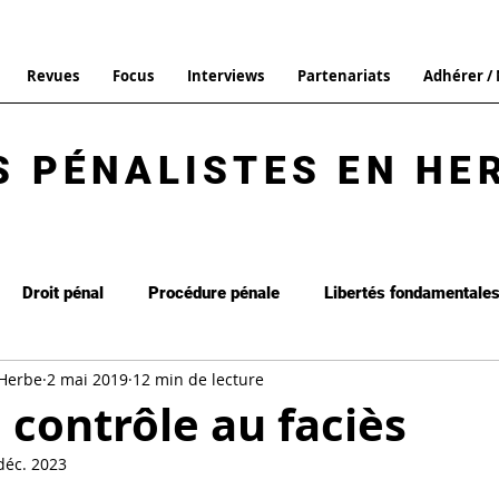
Revues
Focus
Interviews
Partenariats
Adhérer /
S PÉNALISTES EN HE
Droit pénal
Procédure pénale
Libertés fondamentale
 Herbe
2 mai 2019
12 min de lecture
it de la peine
Interview
Focus
Droit pénal général
 contrôle au faciès
déc. 2023
Commentaire d'arrêt
Les brèves
La Revue n°13