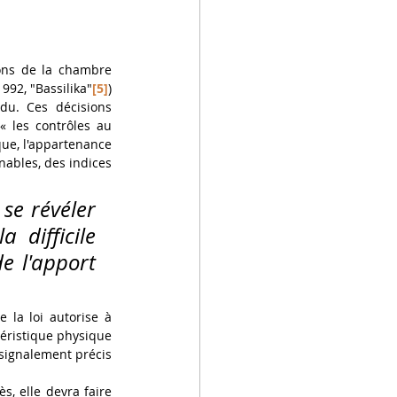
ions de la chambre 
992, "Bassilika"
[5]
) 
du. Ces décisions 
« les contrôles au 
que, l'appartenance 
nables, des indices 
se révéler 
 difficile 
 l'apport 
 la loi autorise à 
éristique physique 
signalement précis 
, elle devra faire 