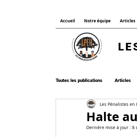
Accueil
Notre équipe
Articles
LE
Toutes les publications
Articles
Les Pénalistes en
Droit pénal international
Dro
Halte au
Dernière mise à jour :
8 
Procédure pénale
Citation