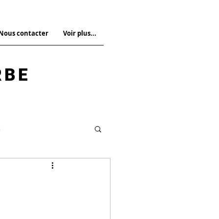
 Nous contacter
Voir plus...
RBE
s
Droit pénal spécial
La Revue n°14