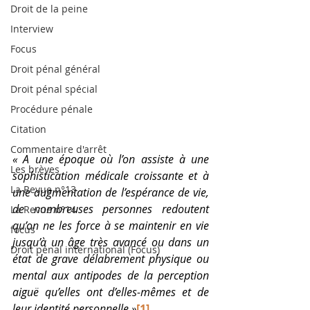
Droit de la peine
Interview
Focus
Droit pénal général
Droit pénal spécial
Procédure pénale
Citation
Commentaire d'arrêt
« A une époque où l’on assiste à une 
Les brèves
sophistication médicale croissante et à 
La Revue n°13
une augmentation de l’espérance de vie, 
de nombreuses personnes redoutent 
La Revue n°14
qu’on ne les force à se maintenir en vie 
focus
jusqu’à un âge très avancé ou dans un 
Droit pénal international (Focus)
état de grave délabrement physique ou 
mental aux antipodes de la perception 
aiguë qu’elles ont d’elles-mêmes et de 
leur identité personnelle »
[1]
.