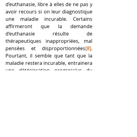
d’euthanasie, libre à elles de ne pas y 
avoir recours si on leur diagnostique 
une maladie incurable. Certains 
affirmeront que la demande 
d’euthanasie résulte de 
thérapeutiques inappropriées, mal 
pensées et disproportionnées
[8]
. 
Pourtant, il semble que tant que la 
maladie restera incurable, entrainera 
une détérioration progressive du 
corps, aucun soin palliatif ne pourra 
suffire à compenser la détérioration 
du mode de vie, la perte 
d’indépendance, la souffrance 
psychique et supprimer totalement 
la souffrance physique. En l’état 
actuel du droit et surtout de 
l’évolution sociale, plusieurs 
éléments tendent vers une 