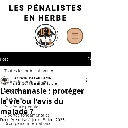
LES PÉNALISTES
EN HERBE
Post
Toutes les publications
Les Pénalistes en Herbe
Toutes les publications
2 avr. 2019
8 min de lecture
L'euthanasie : protéger
Articles
Droit pénal
la vie ou l'avis du
Procédure pénale
malade ?
Libertés fondamentales
Dernière mise à jour :
8 déc. 2023
Droit pénal international