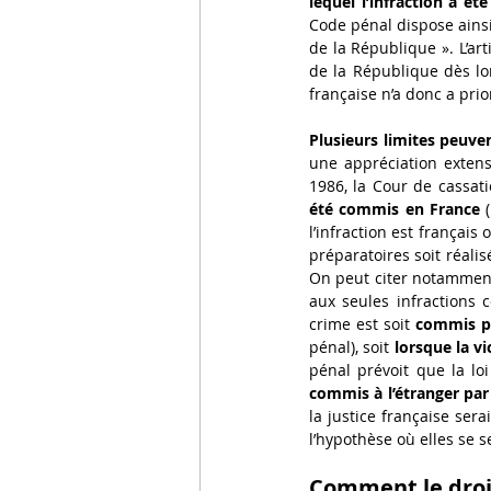
lequel l’infraction a é
Code pénal dispose ainsi 
de la République ». L’art
de la République dès lors
française n’a donc a prio
Plusieurs limites peuven
une appréciation extensi
1986, la Cour de cassat
été commis en France 
l’infraction est français
préparatoires soit réalisé
On peut citer notamment 
aux seules infractions c
crime est soit 
commis pa
pénal), soit 
lorsque la vi
pénal prévoit que la loi
commis à l’étranger par
la justice française ser
l’hypothèse où elles se s
Comment le droit