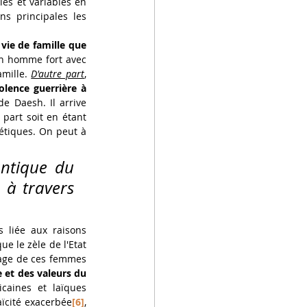
es et variables en 
ns principales les 
vie de famille que 
un homme fort avec 
mille. 
D'autre part
, 
olence guerrière à 
e Daesh. Il arrive 
part soit en étant 
étiques. On peut à 
ntique du 
à travers 
 liée aux raisons 
e le zèle de l'Etat 
nage de ces femmes 
 et des valeurs du 
caines et laïques 
aïcité exacerbée
[6]
, 