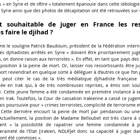
 en Syrie et de s’être « totalement épanouie dans cette idéologie »
 Syrie ainsi que des photos de décapitation ont été retrouvées sur 
nt souhaitable de juger en France les ress
s faire le djihad ?
 le souligne Patrick Baudouin, président de la Fédération interna
es djihadistes arrêtés en Syrie « doivent être prioritairement jugé
, on donne raison aux terroristes ». En effet, en tant que pays des
position à la peine de mort. Or, laisser nos ressortissants être j
ort reviendrait en quelque sorte à déléguer à d’autres ce que l’on 
 on peut citer le cas de la très médiatique djihadiste française
ée en Irak qui, à de très nombreuses reprises, a émis son souh
e. Cette jeune femme a été condamnée en première instance à se
en Irak. Toutefois, la Cour de cassation Irakienne a cassé ce jugem
mais poursuivie pour « crimes terroristes, complicité de terrorisme 
». Cette dernière encourt la peine de mort par pendaison ou un
Actuellement, la position de Madame Belloubet est très claire à ce
nt » la possibilité de rapatrier une femme condamnée à per
raineté de l'Etat [irakien, NDLR]et donc sa capacité à juger dan
s ont été commises ».