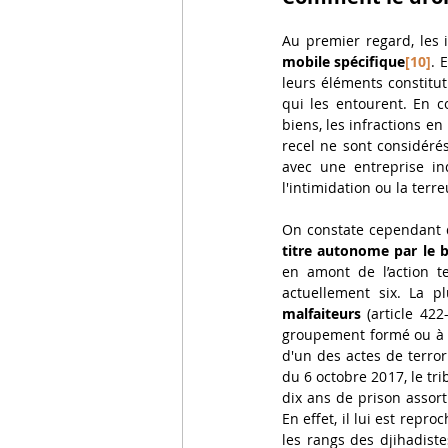
Au premier regard, les i
mobile spécifique
[10]
. 
leurs éléments constituti
qui les entourent. En co
biens, les infractions en
recel ne sont considéré
avec une entreprise ind
l'intimidation ou la terre
On constate cependant q
titre autonome par le bi
en amont de l’action te
actuellement six. La pl
malfaiteurs 
(article 42
groupement formé ou à un
d'un des actes de terror
du 6 octobre 2017, le tr
dix ans de prison assort
En effet, il lui est repr
les rangs des djihadiste