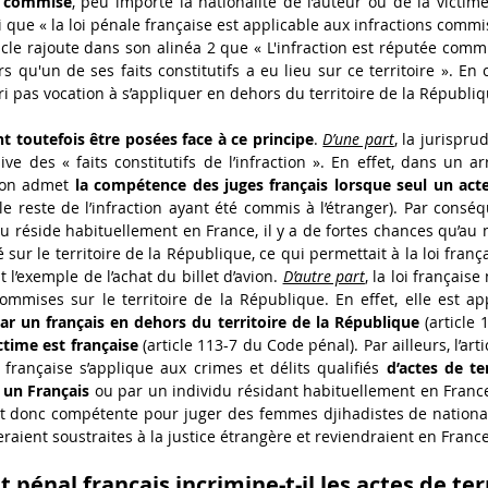
té commise
, peu importe la nationalité de l’auteur ou de la victime.
que « la loi pénale française est applicable aux infractions commise
icle rajoute dans son alinéa 2 que « L'infraction est réputée commis
 qu'un de ses faits constitutifs a eu lieu sur ce territoire ». En 
ri pas vocation à s’appliquer en dehors du territoire de la Républiq
t toutefois être posées face à ce principe
. 
D’une part
, la jurispru
ve des « faits constitutifs de l’infraction ». En effet, dans un ar
ion admet 
la compétence des juges français lorsque seul un act
(le reste de l’infraction ayant été commis à l’étranger). Par conséqu
 ou réside habituellement en France, il y a de fortes chances qu’au
 sur le territoire de la République, ce qui permettait à la loi frança
l’exemple de l’achat du billet d’avion. 
D’autre part
, la loi française
ommises sur le territoire de la République. En effet, elle est app
r un français en dehors du territoire de la République 
(article 
ctime est française 
(article 113-7 du Code pénal). Par ailleurs, l’art
 française s’applique aux crimes et délits qualifiés 
d’actes de ter
 un Français 
ou par un individu résidant habituellement en Franc
ait donc compétente pour juger des femmes djihadistes de national
eraient soustraites à la justice étrangère et reviendraient en France
 pénal français incrimine-t-il les actes de te