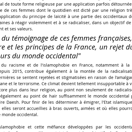
al de toute forme religieuse par une application parfois détournée 
e de ces femmes dont le quotidien est dicté par une religion tr
l'application du principe de laïcité à une partie des occidentaux do
nes à réagir violemment et à se radicaliser, dans un objectif de 
nt et ses valeurs.
rti du témoignage de ces femmes françaises
re et les principes de la France, un rejet 
leurs du monde occidental"
 du racisme et de l'islamophobie en France, notamment à la s
depuis 2015, contribue également à la montée de la radicalisat
rnières se sentent rejetées et stigmatisées en raison de l'amalga
ane et le terrorisme. Ce climat devient tellement insupportable à vi
core plus dans leur religion, au point non seulement de radicalise
également au point de haïr suffisamment le monde occidental po
dre Daesh. Pour finir de les déterminer à émigrer, l'Etat islamique 
lles seront accueillies à bras ouverts, aimées et où elles pourr
e monde occidental.
islamophobie et cette méfiance développées par les occidenta