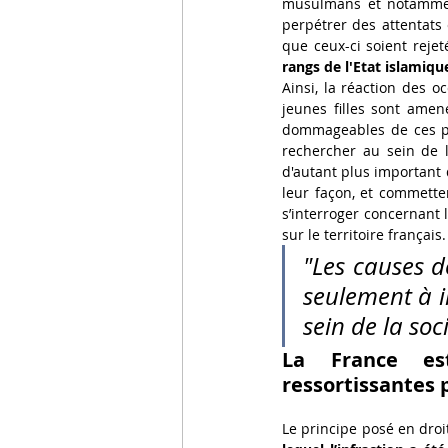
musulmans et notamment
perpétrer des attentats
que ceux-ci soient rejet
rangs de l'Etat islamiq
Ainsi, la réaction des o
jeunes filles sont amené
dommageables de ces p
rechercher au sein de l
d'autant plus important d
leur façon, et commetten
s’interroger concernant 
sur le territoire français.
"Les causes 
seulement à i
sein de la soc
La France est
ressortissantes p
Le principe posé en droit