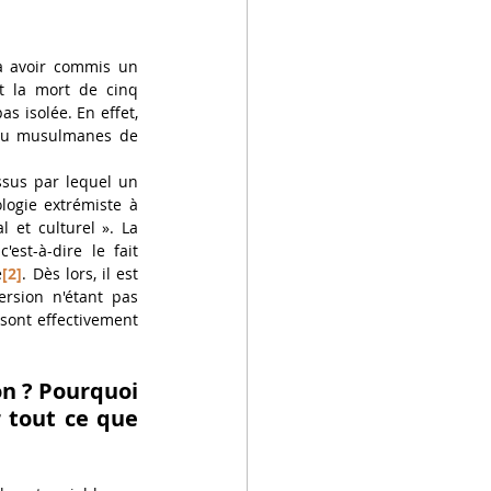
à avoir commis un 
 la mort de cinq 
s isolée. En effet, 
 ou musulmanes de 
sus par lequel un 
ogie extrémiste à 
l et culturel ». La 
est-à-dire le fait 
e
[2]
. Dès lors, il est 
ersion n'étant pas 
sont effectivement 
n ? Pourquoi 
 tout ce que 