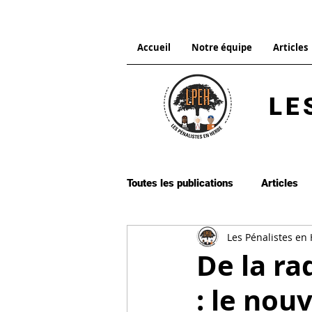
Accueil
Notre équipe
Articles
LE
Toutes les publications
Articles
Les Pénalistes en
Droit pénal international
Dro
De la ra
: le nou
Procédure pénale
Citation