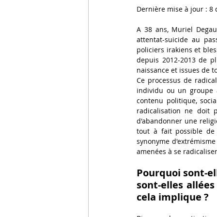
Dernière mise à jour :
8 
focus
Droit pénal internatio
A 38 ans, Muriel Degau
attentat-suicide au pa
policiers irakiens et ble
depuis 2012-2013 de pl
naissance et issues de to
Ce processus de radical
individu ou un groupe a
contenu politique, social
radicalisation ne doit p
d'abandonner une religi
tout à fait possible de
synonyme d'extrémisme n
amenées à se radicaliser
Pourquoi sont-el
sont-elles allée
cela implique ?