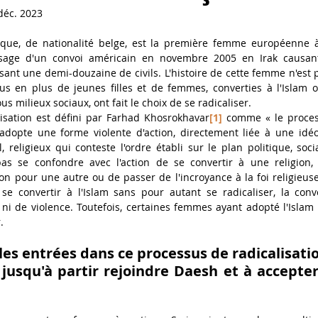
déc. 2023
nal (Focus)
que, de nationalité belge, est la première femme européenne 
ssage d'un convoi américain en novembre 2005 en Irak causant
ssant une demi-douzaine de civils. L'histoire de cette femme n'est pa
us en plus de jeunes filles et de femmes, converties à l'Islam
us milieux sociaux, ont fait le choix de se radicaliser.
isation est défini par Farhad Khosrokhavar
[1]
 comme « le proces
dopte une forme violente d'action, directement liée à une idéol
, religieux qui conteste l'ordre établi sur le plan politique, socia
as se confondre avec l'action de se convertir à une religion, c'
on pour une autre ou de passer de l'incroyance à la foi religieus
 se convertir à l'Islam sans pour autant se radicaliser, la conv
i de violence. Toutefois, certaines femmes ayant adopté l'Islam 
.
les entrées dans ce processus de radicalisatio
s jusqu'à partir rejoindre Daesh et à accepter