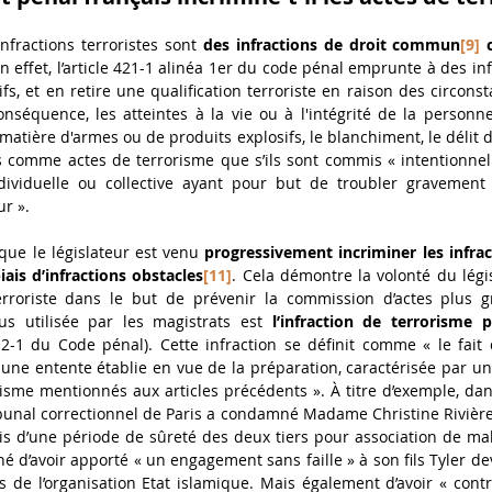
nfractions terroristes sont 
des infractions de droit commun
[9]
 
En effet, l’article 421-1 alinéa 1er du code pénal emprunte à des inf
fs, et en retire une qualification terroriste en raison des circonst
nséquence, les atteintes à la vie ou à l'intégrité de la personne,
 matière d'armes ou de produits explosifs, le blanchiment, le délit d'
s comme actes de terrorisme que s’ils sont commis « intentionnel
ividuelle ou collective ayant pour but de troubler gravement l
ur ».
ue le législateur est venu 
progressivement incriminer les infract
ais d’infractions obstacles
[11]
. Cela démontre la volonté du légis
rroriste dans le but de prévenir la commission d’actes plus gra
us utilisée par les magistrats est 
l’infraction de terrorisme p
2-2-1 du Code pénal). Cette infraction se définit comme « le fait 
e entente établie en vue de la préparation, caractérisée par un o
isme mentionnés aux articles précédents ». À titre d’exemple, dan
ibunal correctionnel de Paris a condamné Madame Christine Rivière,
is d’une période de sûreté des deux tiers pour association de malfa
oché d’avoir apporté « un engagement sans faille » à son fils Tyler d
s de l’organisation Etat islamique. Mais également d’avoir « cont