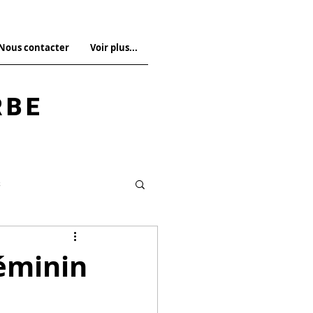
 Nous contacter
Voir plus...
RBE
s
Droit pénal spécial
féminin
La Revue n°14