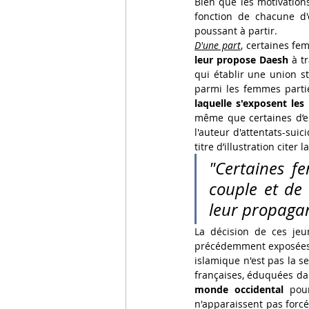
Bien que les motivations
fonction de chacune d'e
poussant à partir.
D'une part
, certaines fe
leur propose Daesh 
à t
qui établir une union st
parmi les femmes partie
laquelle s'exposent l
même que certaines d’ent
l'auteur d'attentats-sui
titre d’illustration citer
"Certaines f
couple et de 
leur propaga
La décision de ces jeu
précédemment exposées.
islamique n'est pas la s
françaises, éduquées dans
monde occidental 
pou
n'apparaissent pas forcé