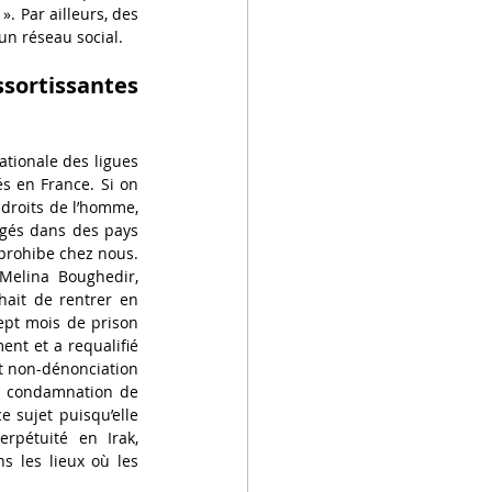
. Par ailleurs, des 
un réseau social.
ortissantes 
tionale des ligues 
s en France. Si on 
 droits de l’homme, 
ugés dans des pays 
prohibe chez nous. 
 Melina Boughedir, 
ait de rentrer en 
pt mois de prison 
ent et a requalifié 
et non-dénonciation 
e condamnation de 
 sujet puisqu’elle 
pétuité en Irak, 
s les lieux où les 