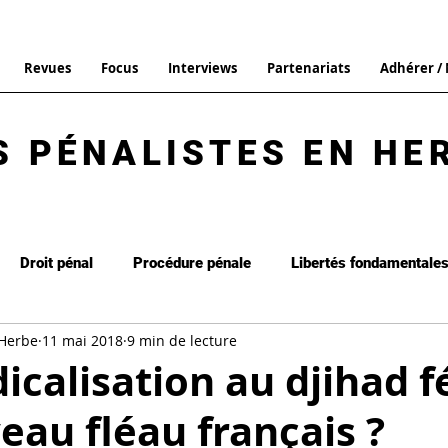
Revues
Focus
Interviews
Partenariats
Adhérer /
S PÉNALISTES EN HE
Droit pénal
Procédure pénale
Libertés fondamentale
 Herbe
11 mai 2018
9 min de lecture
it de la peine
Interview
Focus
Droit pénal général
dicalisation au djihad 
veau fléau français ?
Commentaire d'arrêt
Les brèves
La Revue n°13