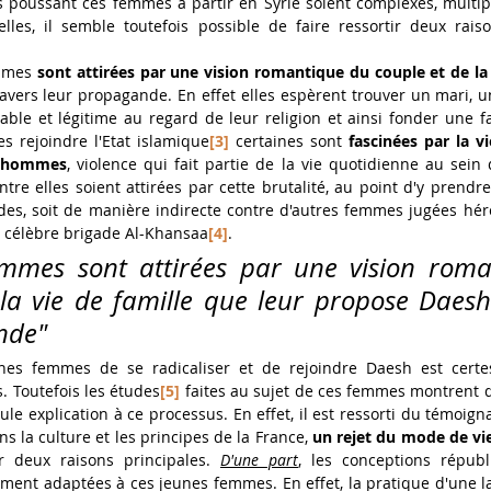
 poussant ces femmes à partir en Syrie soient complexes, multipl
lles, il semble toutefois possible de faire ressortir deux raiso
mmes 
sont attirées par une vision romantique du couple et de la 
ravers leur propagande. En effet elles espèrent trouver un mari, 
able et légitime au regard de leur religion et ainsi fonder une fa
s rejoindre l'Etat islamique
[3]
 certaines sont 
fascinées par la vi
es hommes
, violence qui fait partie de la vie quotidienne au sein d
re elles soient attirées par cette brutalité, au point d'y prendre 
cides, soit de manière indirecte contre d'autres femmes jugées hér
 la célèbre brigade Al-Khansaa
[4]
.
emmes sont attirées par une vision roma
la vie de famille que leur propose Daesh 
nde"
nes femmes de se radicaliser et de rejoindre Daesh est certes
 Toutefois les études
[5]
 faites au sujet de ces femmes montrent qu
eule explication à ce processus. En effet, il est ressorti du témoig
 la culture et les principes de la France, 
un rejet du mode de vie
r deux raisons principales. 
D'une part
, les conceptions républi
ment adaptées à ces jeunes femmes. En effet, la pratique d'une l