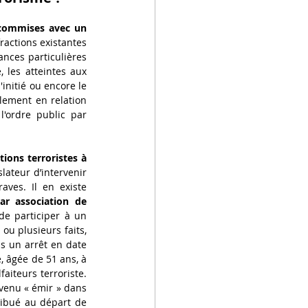
commises avec un 
ractions existantes 
ances particulières 
 les atteintes aux 
initié ou encore le 
lement en relation 
'ordre public par 
ions terroristes à 
lateur d’intervenir 
ves. Il en existe 
ar association de 
de participer à un 
u plusieurs faits, 
s un arrêt en date 
 âgée de 51 ans, à 
iteurs terroriste. 
evenu « émir » dans 
ribué au départ de 