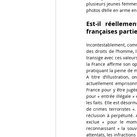
plusieurs jeunes femmes »
photos d’elle en arme en
Est-il réelleme
françaises partie
Incontestablement, comme
des droits de l’homme, l
transige avec ces valeurs
la France affirme son op
pratiquant la peine de m
A titre d’illustration,
actuellement emprisonn
France pour y être jugé
pour « entrée illégale » 
les faits. Elle est désor
de crimes terroristes 
réclusion à perpétuité. 
exclue « pour le mome
reconnaissant « la souve
attentats, les infraction