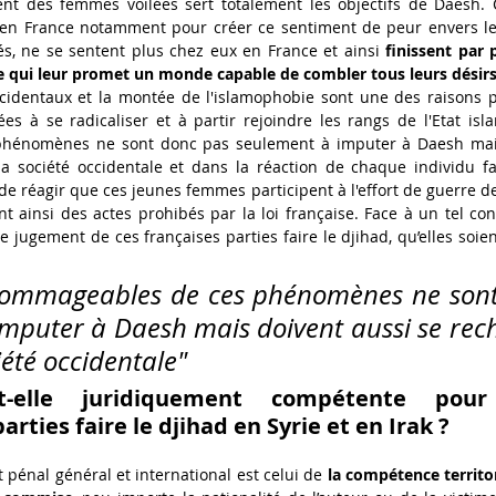
 des femmes voilées sert totalement les objectifs de Daesh. 
 en France notamment pour créer ce sentiment de peur envers le
és, ne se sentent plus chez eux en France et ainsi 
finissent par p
ue qui leur promet un monde capable de combler tous leurs désir
ccidentaux et la montée de l'islamophobie sont une des raisons p
es à se radicaliser et à partir rejoindre les rangs de l'Etat isl
hénomènes ne sont donc pas seulement à imputer à Daesh mais 
a société occidentale
et dans la réaction de chaque individu face
e réagir que ces jeunes femmes participent à l'effort de guerre de 
t ainsi des actes prohibés par la loi française. Face à un tel cons
le jugement de ces françaises parties faire le djihad, qu’elles soie
dommageables de ces phénomènes ne sont
mputer à Daesh mais doivent aussi se rech
iété occidentale"
-elle juridiquement compétente pour
arties faire le djihad en Syrie et en Irak ?
 pénal général et international est celui de 
la compétence territor