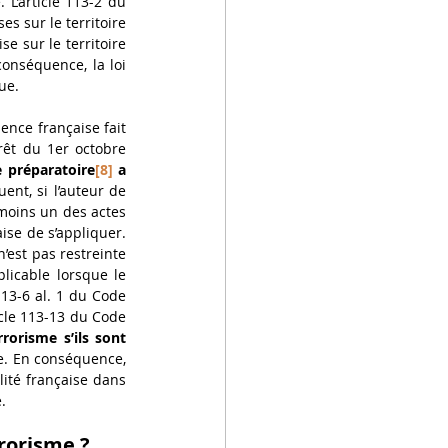
 L’article 113-2 du 
s sur le territoire 
e sur le territoire 
conséquence, la loi 
ue.
dence française fait 
rêt du 1er octobre 
e préparatoire
[8]
 a 
ent, si l’auteur de 
 moins un des actes 
ise de s’appliquer. 
 n’est pas restreinte 
licable lorsque le 
113-6 al. 1 du Code 
icle 113-13 du Code 
rorisme s’ils sont 
e. En conséquence, 
ité française dans 
.
rrorisme ?